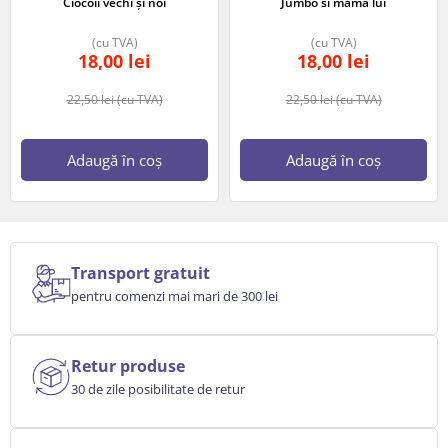
Ciocoii vechi și noi
Jumbo si mama lui
(cu TVA)
(cu TVA)
18,00
lei
18,00
lei
22,50
lei
(cu TVA)
22,50
lei
(cu TVA)
Adaugă în coș
Adaugă în coș
Transport gratuit
pentru comenzi mai mari de 300 lei
Retur produse
30 de zile posibilitate de retur