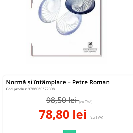
Normă și întâmplare – Petre Roman
Cod produs:
9786060572398
98,50
lei
(cu TVA)
78,80
lei
(cu TVA)
In stoc