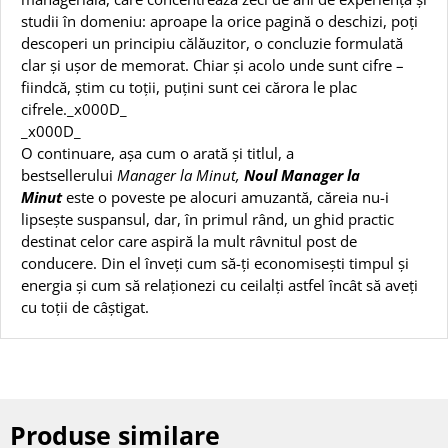
studii în domeniu: aproape la orice pagină o deschizi, poți
descoperi un principiu călăuzitor, o concluzie formulată
clar și ușor de memorat. Chiar și acolo unde sunt cifre –
fiindcă, știm cu toții, puțini sunt cei cărora le plac
cifrele._x000D_
_x000D_
O continuare, așa cum o arată și titlul, a
bestsellerului
Manager la Minut,
Noul Manager la
Minut
este o poveste pe alocuri amuzantă, căreia nu-i
lipsește suspansul, dar, în primul rând, un ghid practic
destinat celor care aspiră la mult râvnitul post de
conducere. Din el înveți cum să-ți economisești timpul și
energia și cum să relaționezi cu ceilalți astfel încât să aveți
cu toții de câștigat.
Produse similare