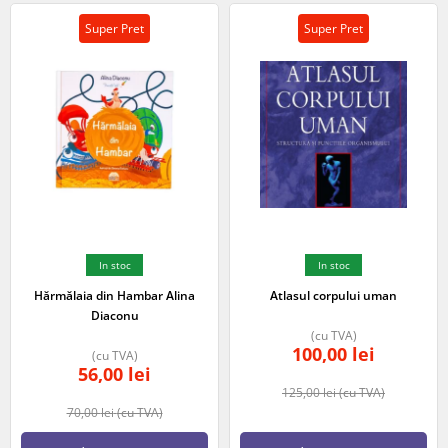
Super Pret
Super Pret
In stoc
In stoc
Hărmălaia din Hambar Alina
Atlasul corpului uman
Diaconu
(cu TVA)
100,00
lei
(cu TVA)
56,00
lei
125,00
lei
(cu TVA)
70,00
lei
(cu TVA)