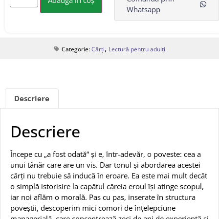
Adaugă în coș
Whatsapp
,
Categorie:
Cărți
Lectură pentru adulți
Descriere
Descriere
Începe cu „a fost odată“ și e, într-adevăr, o poveste: cea a
unui tânăr care are un vis. Dar tonul și abordarea acestei
cărți nu trebuie să inducă în eroare. Ea este mai mult decât
o simplă istorisire la capătul căreia eroul își atinge scopul,
iar noi aflăm o morală. Pas cu pas, inserate în structura
poveștii, descoperim mici comori de înțe­lepciune
managerială, care concentrează zeci de ani de experiență și