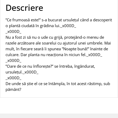
Descriere
”Ce frumoasă este!” s-a bucurat ursulețul când a descoperit
o plantă ciudată în grădina lui._x000D_
_x000D_
Nu a fost zi să nu o ude cu grijă, protejând-o mereu de
razele arzătoare ale soarelui cu ajutorul unei umbrele. Mai
mult, în fiecare seară îi spunea ”Noapte bună!” înainte de
culcare. Dar planta nu reacționa în niciun fel._x000D_
_x000D_
”Oare de ce nu înflorește?” se întreba, îngândurat,
ursulețul._x000D_
_x000D_
De unde să știe el ce se întâmpla, în tot acest răstimp, sub
pământ?