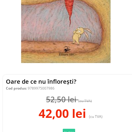
Oare de ce nu înflorești?
Cod produs:
9789975007986
52,50
lei
(cu TVA)
42,00
lei
(cu TVA)
In stoc