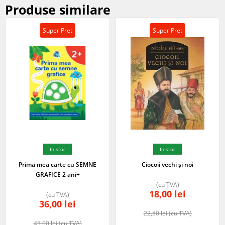
Produse similare
Super Pret
Super Pret
In stoc
In stoc
Prima mea carte cu SEMNE
Ciocoii vechi și noi
GRAFICE 2 ani+
(cu TVA)
18,00
lei
(cu TVA)
36,00
lei
22,50
lei
(cu TVA)
45,00
lei
(cu TVA)