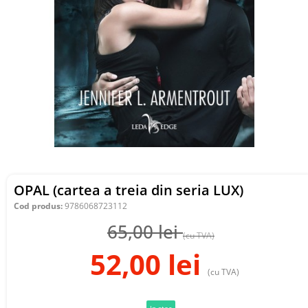
OPAL (cartea a treia din seria LUX)
Cod produs:
9786068723112
65,00
lei
(cu TVA)
52,00
lei
(cu TVA)
In stoc