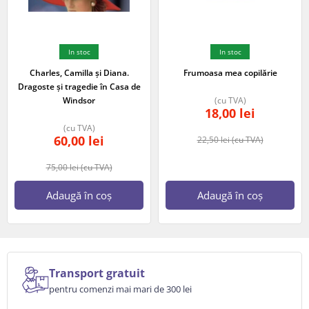
In stoc
In stoc
Charles, Camilla și Diana.
Frumoasa mea copilărie
Dragoste și tragedie în Casa de
Windsor
(cu TVA)
18,00
lei
(cu TVA)
60,00
lei
22,50
lei
(cu TVA)
75,00
lei
(cu TVA)
Adaugă în coș
Adaugă în coș
Transport gratuit
pentru comenzi mai mari de 300 lei