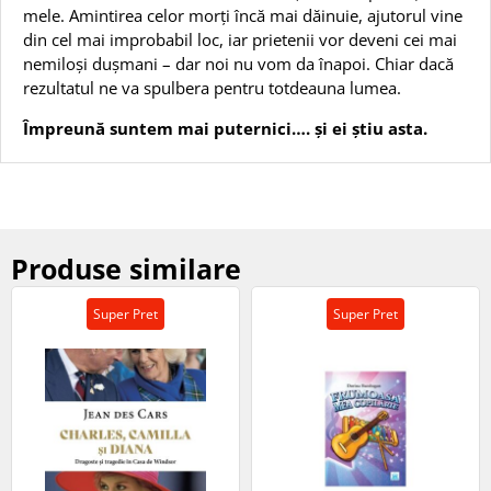
mele. Amintirea celor morţi încă mai dăinuie, ajutorul vine
din cel mai improbabil loc, iar prietenii vor deveni cei mai
nemiloşi duşmani – dar noi nu vom da înapoi. Chiar dacă
rezultatul ne va spulbera pentru totdeauna lumea.
Împreună suntem mai puternici…. şi ei ştiu asta.
Produse similare
Super Pret
Super Pret