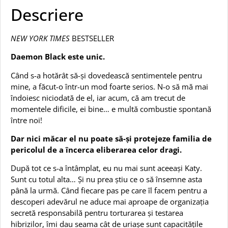
Descriere
NEW YORK TIMES
BESTSELLER
Daemon Black este unic.
Când s-a hotărât să-şi dovedească sentimentele pentru
mine, a făcut-o într-un mod foarte serios. N-o să mă mai
îndoiesc niciodată de el, iar acum, că am trecut de
momentele dificile, ei bine… e multă combustie spontană
între noi!
Dar nici măcar el nu poate să-şi protejeze familia de
pericolul de a încerca eliberarea celor dragi.
După tot ce s-a întâmplat, eu nu mai sunt aceeaşi Katy.
Sunt cu totul alta… Şi nu prea ştiu ce o să însemne asta
până la urmă. Când fiecare pas pe care îl facem pentru a
descoperi adevărul ne aduce mai aproape de organizaţia
secretă responsabilă pentru torturarea şi testarea
hibrizilor, îmi dau seama cât de uriaşe sunt capacităţile