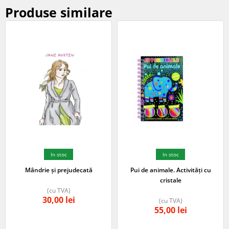
Produse similare
In stoc
In stoc
Mândrie și prejudecată
Pui de animale. Activități cu
cristale
(cu TVA)
30,00
lei
(cu TVA)
55,00
lei