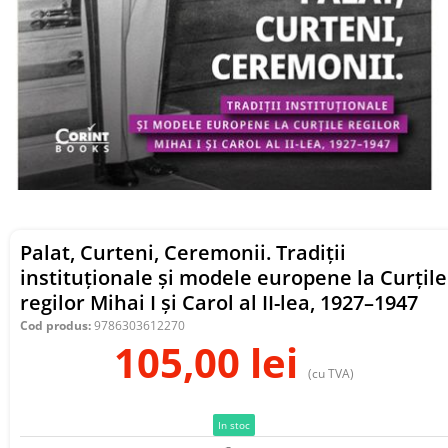
Palat, Curteni, Ceremonii. Tradiții
instituționale și modele europene la Curțile
regilor Mihai I și Carol al II-lea, 1927–1947
Cod produs:
9786303612270
105,00
lei
(cu TVA)
In stoc