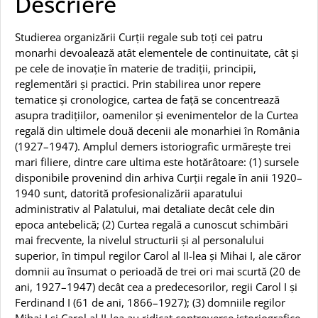
Descriere
Studierea organizării Curții regale sub toți cei patru
monarhi devoalează atât elementele de continuitate, cât și
pe cele de inovație în materie de tradiții, principii,
reglementări și practici. Prin stabilirea unor repere
tematice și cronologice, cartea de față se concentrează
asupra tradițiilor, oamenilor și evenimentelor de la Curtea
regală din ultimele două decenii ale monarhiei în România
(1927–1947). Amplul demers istoriografic urmărește trei
mari filiere, dintre care ultima este hotărâtoare: (1) sursele
disponibile provenind din arhiva Curții regale în anii 1920–
1940 sunt, datorită profesionalizării aparatului
administrativ al Palatului, mai detaliate decât cele din
epoca antebelică; (2) Curtea regală a cunoscut schimbări
mai frecvente, la nivelul structurii și al personalului
superior, în timpul regilor Carol al II-lea și Mihai I, ale căror
domnii au însumat o perioadă de trei ori mai scurtă (20 de
ani, 1927–1947) decât cea a predecesorilor, regii Carol I și
Ferdinand I (61 de ani, 1866–1927); (3) domniile regilor
Mihai I și Carol al II-lea au ridicat controverse istoriografice