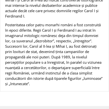
mai intense la nivelul dezbaterilor academice și publice
actuale decât cele care privesc domniile regilor Carol I și
Ferdinand I.
Posteritatea celor patru monarhi români a fost construită
în epoci diferite. Regii Carol I și Ferdinand I au intrat în
imaginarul mitologic românesc deja din timpul domniei
lor, ca suveranul „dezrobitor”, respectiv, „întregitor”.
Succesorii lor, Carol al II-lea și Mihai I, au fost detronați
prin lovituri de stat, devenind ținta campaniilor de
propagandă ale noii puteri. După 1989, la nivelul
percepțiilor populare s-a înregistrat, în paralel cu viziunea
nuanțată a cercetătorilor, o departajare superficială între
regii României, urmând instinctul de a clasa simplist
conducătorii din istorie după tiparele figurilor „luminoase”
și „întunecate”.