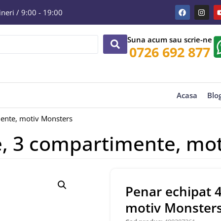
eri / 9:00 - 19:00
Suna acum sau scrie-ne
0726 692 877
Acasa
Blo
mente, motiv Monsters
e, 3 compartimente, mo
Penar echipat 
motiv Monster