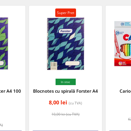
Super Pret
In stoc
ster A4 100
Blocnotes cu spirală Forster A4
Cario
8,00
lei
(cu TVA)
10,00
lei
(cu TVA)
6
A)