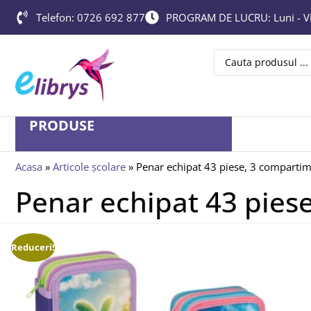
Telefon: 0726 692 877
PROGRAM DE LUCRU: Luni - Vin
PRODUSE
Acasa
»
Articole școlare
»
Penar echipat 43 piese, 3 comparti
Penar echipat 43 pies
Reduceri!