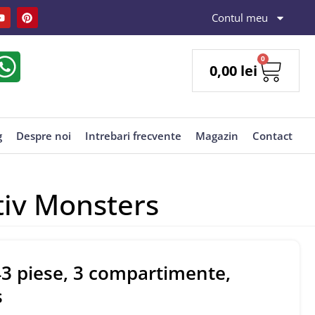
Contul meu
0
0,00
lei
g
Despre noi
Intrebari frecvente
Magazin
Contact
tiv Monsters
43 piese, 3 compartimente,
s