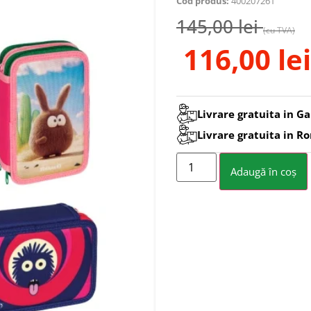
Cod produs:
400207261
145,00
lei
(cu TVA)
116,00
lei
Livrare gratuita in Ga
Livrare gratuita in R
Adaugă în coș