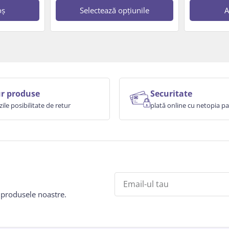
oș
Selectează opțiunile
A
r produse
Securitate
zile posibilitate de retur
plată online cu netopia 
e produsele noastre.