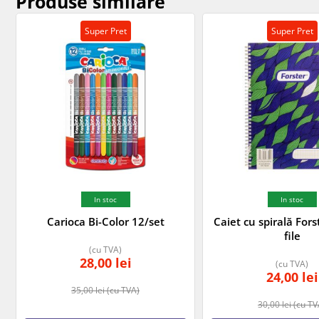
Produse similare
Super Pret
Super Pret
In stoc
In stoc
Carioca Bi-Color 12/set
Caiet cu spirală For
file
(cu TVA)
28,00
lei
(cu TVA)
24,00
lei
35,00
lei
(cu TVA)
30,00
lei
(cu TV