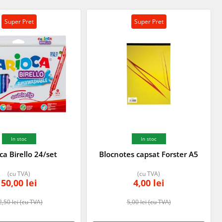
Super Pret
Super Pret
In stoc
In stoc
ca Birello 24/set
Blocnotes capsat Forster A5
(cu TVA)
(cu TVA)
50,00
lei
4,00
lei
2,50
lei
(cu TVA)
5,00
lei
(cu TVA)