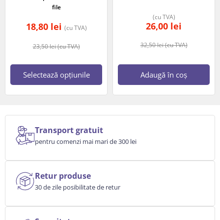
file
(cu TVA)
26,00
lei
18,80
lei
(cu TVA)
32,50
lei
(cu TVA)
23,50
lei
(cu TVA)
Selectează opțiunile
Adaugă în coș
Transport gratuit
pentru comenzi mai mari de 300 lei
Retur produse
30 de zile posibilitate de retur