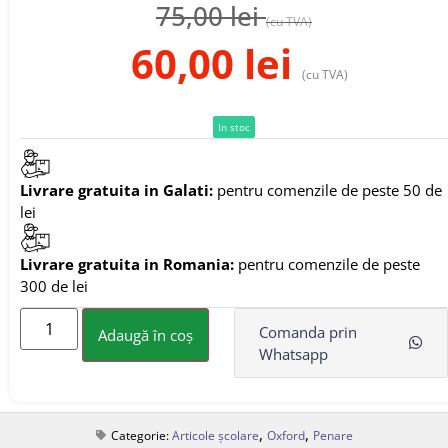
75,00
lei
(cu TVA)
60,00
lei
(cu TVA)
In stoc
Livrare gratuita in Galati:
pentru comenzile de peste 50 de
lei
Livrare gratuita in Romania:
pentru comenzile de peste
300 de lei
Comanda prin
Adaugă în coș
Whatsapp
,
,
Categorie:
Articole școlare
Oxford
Penare