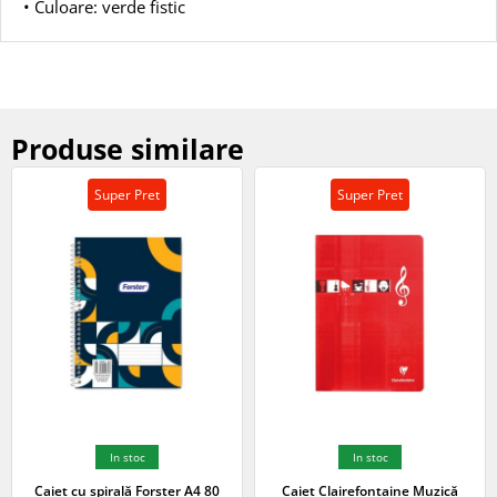
• Culoare: verde fistic
Produse similare
Super Pret
Super Pret
In stoc
In stoc
Caiet cu spirală Forster A4 80
Caiet Clairefontaine Muzică