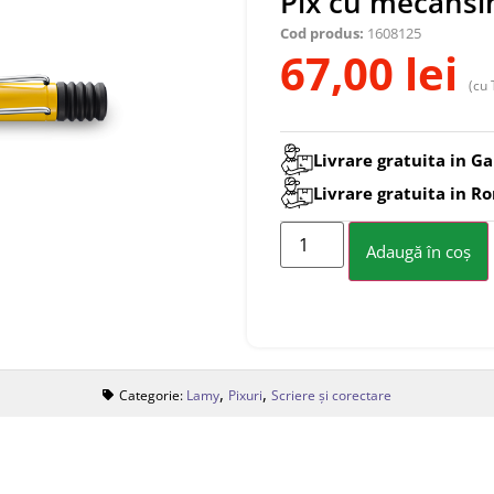
Pix cu mecansi
Cod produs:
1608125
67,00
lei
(cu 
Livrare gratuita in Ga
Livrare gratuita in R
Adaugă în coș
,
,
Categorie:
Lamy
Pixuri
Scriere și corectare