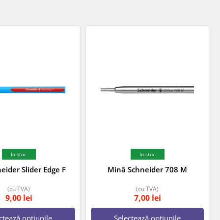
In stoc
In stoc
eider Slider Edge F
Mină Schneider 708 M
(cu TVA)
(cu TVA)
9,00
lei
7,00
lei
ctează opțiunile
Selectează opțiunile