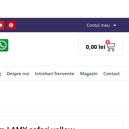
Contul meu
0
0,00
lei
g
Despre noi
Intrebari frecvente
Magazin
Contact