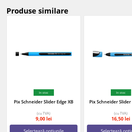
Produse similare
In stoc
In stoc
Pix Schneider Slider Edge XB
Pix Schneider Slid
(cu TVA)
(cu TVA)
9,00
lei
16,50
lei
Selectează opțiunile
Selectează opți