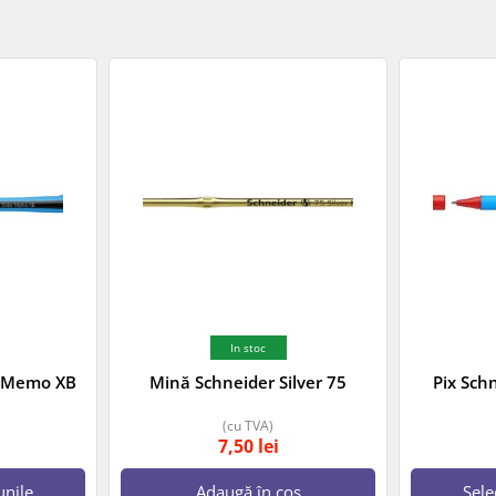
In stoc
er Memo XB
Mină Schneider Silver 75
Pix Schn
(cu TVA)
7,50
lei
unile
Adaugă în coș
Sele