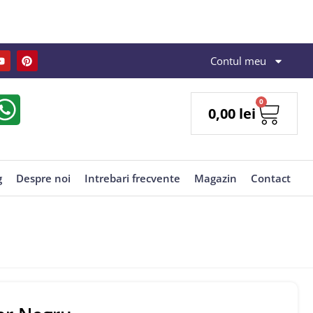
Contul meu
0
0,00
lei
g
Despre noi
Intrebari frecvente
Magazin
Contact