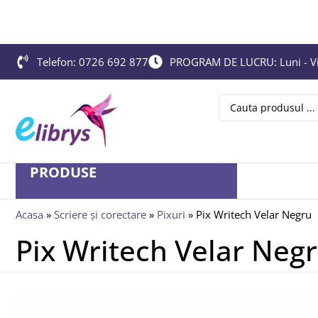
Telefon: 0726 692 877
PROGRAM DE LUCRU: Luni - Vin
PRODUSE
Acasa
»
Scriere și corectare
»
Pixuri
»
Pix Writech Velar Negru
Pix Writech Velar Neg