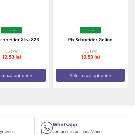
In stoc
In stoc
Schneider Xtra 823
Pix Schneider Gelion
(cu TVA)
(cu TVA)
12,50
lei
16,50
lei
ctează opțiunile
Selectează opțiunile
Whatsapp
payments
contact de Luni pana Vineri