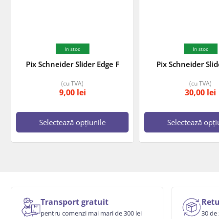
In stoc
In stoc
Pix Schneider Slider Edge F
Pix Schneider Sli
(cu TVA)
(cu TVA)
9,00
lei
30,00
lei
Selectează opțiunile
Selectează opți
Transport gratuit
Retu
pentru comenzi mai mari de 300 lei
30 de 