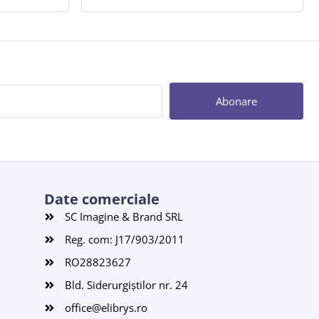
Abonare
Date comerciale
SC Imagine & Brand SRL
Reg. com: J17/903/2011
RO28823627
Bld. Siderurgiștilor nr. 24
office@elibrys.ro