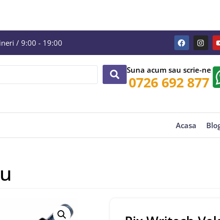
eri / 9:00 - 19:00
Suna acum sau scrie-ne
0726 692 877
Acasa
Blo
ru