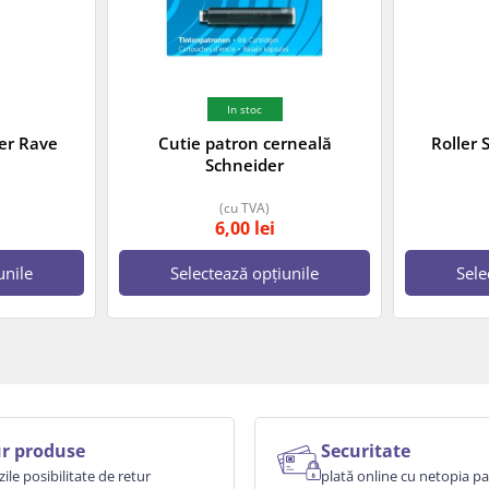
In stoc
der Rave
Cutie patron cerneală
Roller 
Schneider
(cu TVA)
6,00
lei
unile
Selectează opțiunile
Sele
r produse
Securitate
zile posibilitate de retur
plată online cu netopia 