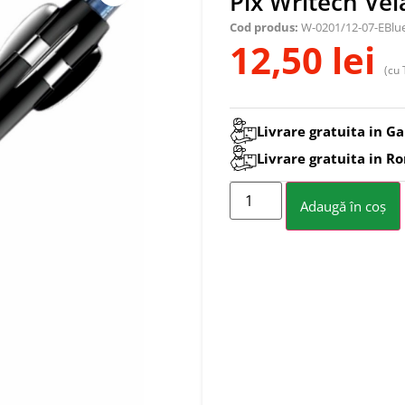
Pix Writech Vel
Cod produs:
W-0201/12-07-EBlu
12,50
lei
(cu 
Livrare gratuita in Ga
Livrare gratuita in R
Adaugă în coș