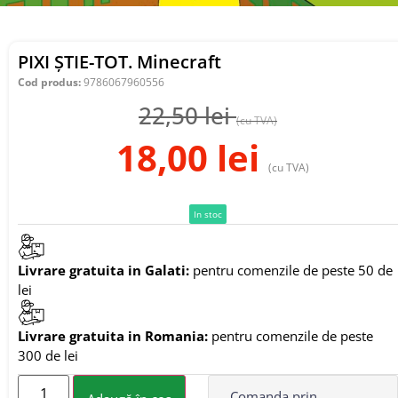
PIXI ȘTIE-TOT. Minecraft
Cod produs:
9786067960556
22,50
lei
(cu TVA)
18,00
lei
(cu TVA)
In stoc
Livrare gratuita in Galati:
pentru comenzile de peste 50 de
lei
Livrare gratuita in Romania:
pentru comenzile de peste
300 de lei
Comanda prin