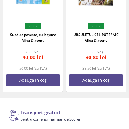
In stoc
In stoc
Supă de poveste, cu legume
URSULEȚUL CEL PUTERNIC
Alina Diaconu
Alina Diaconu
(cu TVA)
(cu TVA)
40,00
lei
30,80
lei
50,00
lei
(cu TVA)
38,50
lei
(cu TVA)
Adaugă în coș
Adaugă în coș
Transport gratuit
pentru comenzi mai mari de 300 lei