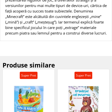
versiunilor pentru mai multe tipuri de device-uri, cărtica de
față acoperă cu succes toate subiectele. Denumirea
„Minecraft” este alcătuită din cuvintele englezești „mine”
(„mină”) și „craft” („meșteșug”). Iar termenul explică foarte
bine specificul jocului în care poți „extrage” materiale
precum piatra sau lemnul pentru a construi diverse lucruri.
Produse similare
Super Pret
Super Pret