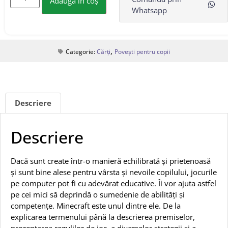
Adaugă în coș
Whatsapp
,
Categorie:
Cărți
Povești pentru copii
Descriere
Descriere
Dacă sunt create într-o manieră echilibrată și prietenoasă
și sunt bine alese pentru vârsta și nevoile copilului, jocurile
pe computer pot fi cu adevărat educative. Îi vor ajuta astfel
pe cei mici să deprindă o sumedenie de abilități și
competențe. Minecraft este unul dintre ele. De la
explicarea termenului până la descrierea premiselor,
prezentarea regulilor de joc, a diverselor strategii și a