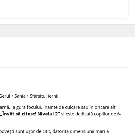
erul • Sania • Sfârșitul iernii.
arnă, la gura focului, înainte de culcare sau în oricare alt
„Învăț să citesc! Nivelul 2”
și este dedicată copiilor de 6-
povești sunt uşor de citit, datorită dimensiunii mari a