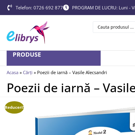
Telefon: 0726 692 877
PROGRAM DE LUCRU: Luni - Vin
PRODUSE
Acasa
»
Cărți
»
Poezii de iarnă – Vasile Alecsandri
Poezii de iarnă – Vasil
Reduceri!