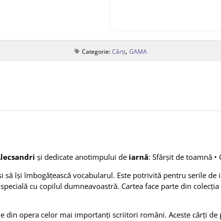
,
Categorie:
Cărți
GAMA
Alecsandri
și dedicate anotimpului de
iarnă
: Sfârșit de toamnă • G
 și să își îmbogățească vocabularul. Este potrivită pentru serile de i
 specială cu copilul dumneavoastră. Cartea face parte din colecția
e din opera celor mai importanţi scriitori români. Aceste cărți de 