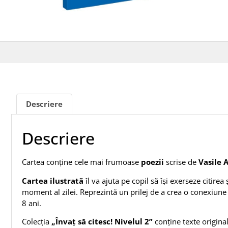
Descriere
Descriere
Cartea conține cele mai frumoase
poezii
scrise de
Vasile 
Cartea ilustrată
îl va ajuta pe copil să își exerseze citirea
moment al zilei. Reprezintă un prilej de a crea o conexiune
8 ani.
Colecția
„Învaţ să citesc! Nivelul 2”
conține texte original