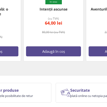
In stoc
lă: o
Intenții ascunse
Aventuril
e
(cu TVA)
64,00
lei
80,00
lei
(cu TVA)
2
A)
oș
Adaugă în coș
A
r produse
Securitate
zile posibilitate de retur
plată online cu netopia 