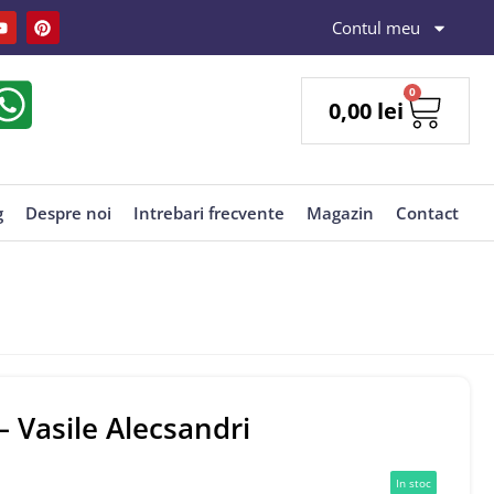
Contul meu
0
0,00
lei
g
Despre noi
Intrebari frecvente
Magazin
Contact
– Vasile Alecsandri
In stoc