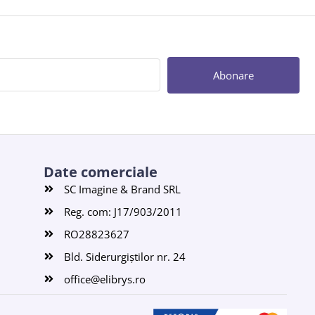
Abonare
Date comerciale
SC Imagine & Brand SRL
Reg. com: J17/903/2011
RO28823627
Bld. Siderurgiștilor nr. 24
office@elibrys.ro