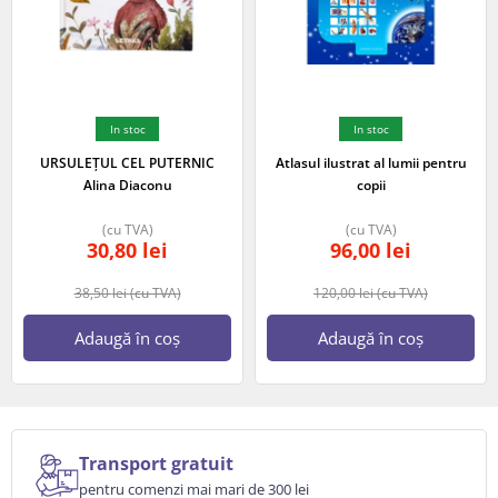
In stoc
In stoc
URSULEȚUL CEL PUTERNIC
Atlasul ilustrat al lumii pentru
Alina Diaconu
copii
(cu TVA)
(cu TVA)
30,80
lei
96,00
lei
38,50
lei
(cu TVA)
120,00
lei
(cu TVA)
Adaugă în coș
Adaugă în coș
Transport gratuit
pentru comenzi mai mari de 300 lei