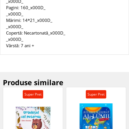
_x000D_
Pagini: 160_x000D_
_x000D_
Mărimi: 14*21_x000D_
_x000D_
Copertă: Necartonată_x000D_
_x000D_
Vârstă: 7 ani +
Produse similare
Super Pret
Super Pret