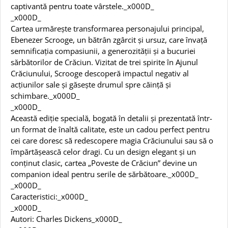
captivantă pentru toate vârstele._x000D_
_x000D_
Cartea urmărește transformarea personajului principal,
Ebenezer Scrooge, un bătrân zgârcit și ursuz, care învață
semnificația compasiunii, a generozității și a bucuriei
sărbătorilor de Crăciun. Vizitat de trei spirite în Ajunul
Crăciunului, Scrooge descoperă impactul negativ al
acțiunilor sale și găsește drumul spre căință și
schimbare._x000D_
_x000D_
Această ediție specială, bogată în detalii și prezentată într-
un format de înaltă calitate, este un cadou perfect pentru
cei care doresc să redescopere magia Crăciunului sau să o
împărtășească celor dragi. Cu un design elegant și un
conținut clasic, cartea „Poveste de Crăciun” devine un
companion ideal pentru serile de sărbătoare._x000D_
_x000D_
Caracteristici:_x000D_
_x000D_
Autori: Charles Dickens_x000D_