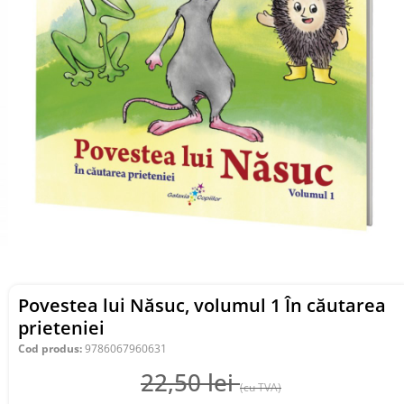
Povestea lui Năsuc, volumul 1 În căutarea
prieteniei
Cod produs:
9786067960631
22,50
lei
(cu TVA)