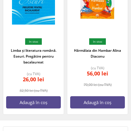
In stoc
In stoc
Limba și literatura română.
Hărmălaia din Hambar Alina
Eseuri. Pregătire pentru
Diaconu
bacalaureat
(cu TVA)
56,00
lei
(cu TVA)
26,00
lei
70,00
lei
(cu TVA)
32,50
lei
(cu TVA)
Adaugă în coș
Adaugă în coș