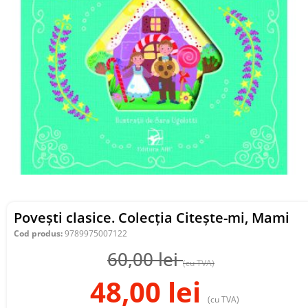
Povești clasice. Colecția Citește-mi, Mami
Cod produs:
9789975007122
60,00
lei
(cu TVA)
48,00
lei
(cu TVA)