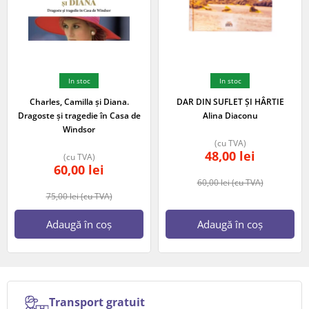
In stoc
In stoc
Charles, Camilla și Diana.
DAR DIN SUFLET ȘI HÂRTIE
Dragoste și tragedie în Casa de
Alina Diaconu
Windsor
(cu TVA)
48,00
lei
(cu TVA)
60,00
lei
60,00
lei
(cu TVA)
75,00
lei
(cu TVA)
Adaugă în coș
Adaugă în coș
Transport gratuit