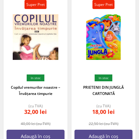
Super Pret
Super Pret
In stoc
In stoc
Copilul vremurilor noastre –
PRIETENII DIN JUNGLĂ
Învățarea timpurie
CARTONATĂ
(cu TVA)
(cu TVA)
32,00
lei
18,00
lei
40,00
lei
(cu TVA)
22,50
lei
(cu TVA)
Adaugă în coș
Adaugă în coș