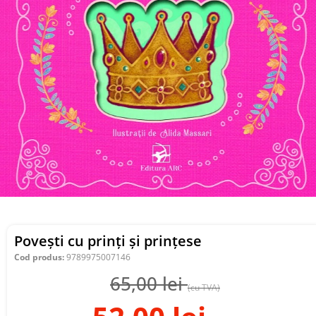
Povești cu prinți și prințese
Cod produs:
9789975007146
65,00
lei
(cu TVA)