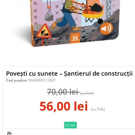
Povești cu sunete – Șantierul de construcții
Cod produs:
5948495012007
70,00
lei
(cu TVA)
56,00
lei
(cu TVA)
In stoc