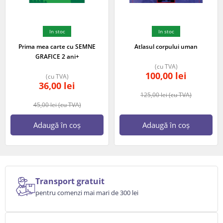
In stoc
In stoc
Prima mea carte cu SEMNE
Atlasul corpului uman
GRAFICE 2 ani+
(cu TVA)
100,00
lei
(cu TVA)
36,00
lei
125,00
lei
(cu TVA)
45,00
lei
(cu TVA)
Adaugă în coș
Adaugă în coș
Transport gratuit
pentru comenzi mai mari de 300 lei