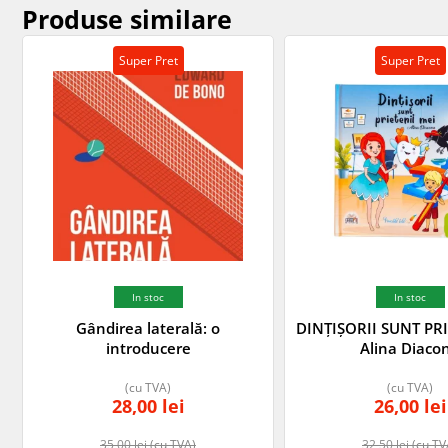
Produse similare
Super Pret
Super Pret
In stoc
In stoc
Gândirea laterală: o
DINȚIȘORII SUNT PRI
introducere
Alina Diaco
(cu TVA)
(cu TVA)
28,00
lei
26,00
lei
35,00
lei
(cu TVA)
32,50
lei
(cu TV