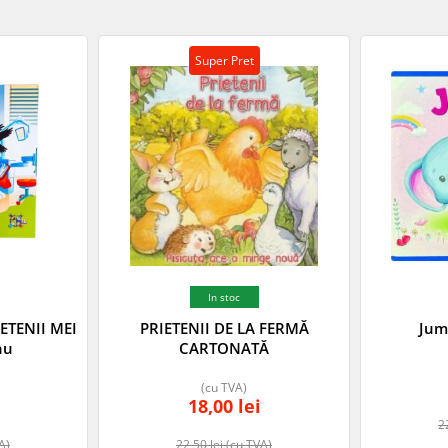
Super Pret
In stoc
ETENII MEI
PRIETENII DE LA FERMĂ
Jum
nu
CARTONATĂ
(cu TVA)
18,00
lei
2
A)
22,50
lei
(cu TVA)