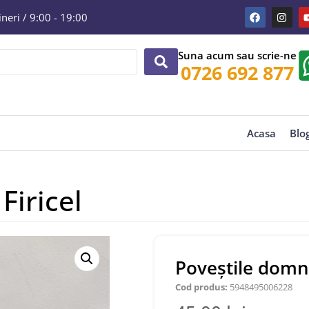
eri / 9:00 - 19:00
Suna acum sau scrie-ne
0726 692 877
Acasa
Blo
Firicel
Poveștile domni
Cod produs:
5948495006228