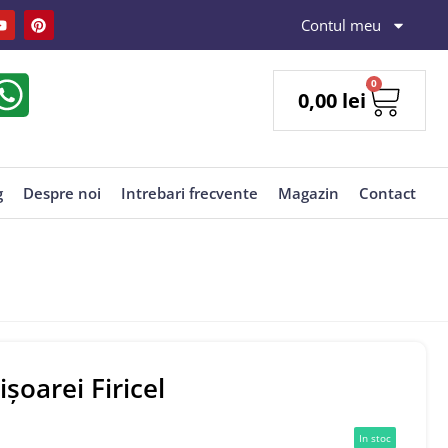
Contul meu
0
0,00
lei
g
Despre noi
Intrebari frecvente
Magazin
Contact
șoarei Firicel
In stoc