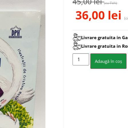
45,00
lei
(cu TVA)
36,00
lei
(c
Livrare gratuita in Ga
Livrare gratuita in R
Adaugă în coș