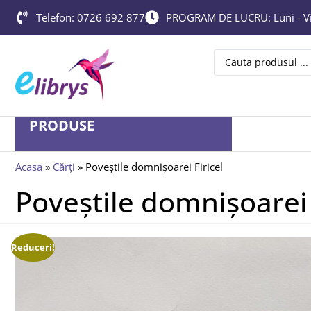
Telefon: 0726 692 877
PROGRAM DE LUCRU: Luni - Vin
PRODUSE
Acasa
»
Cărți
»
Poveștile domnișoarei Firicel
Poveștile domnișoarei 
Reduceri!