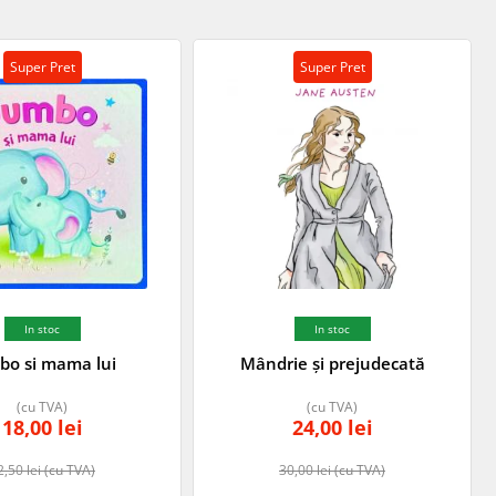
Super Pret
Super Pret
In stoc
In stoc
bo si mama lui
Mândrie și prejudecată
(cu TVA)
(cu TVA)
18,00
lei
24,00
lei
2,50
lei
(cu TVA)
30,00
lei
(cu TVA)