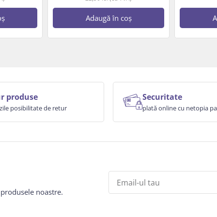
oș
Adaugă în coș
A
r produse
Securitate
zile posibilitate de retur
plată online cu netopia 
e produsele noastre.