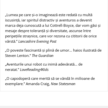
„Lumea pe care și-o imaginează este redată cu multă
iscusință, iar spiritul distractiv și aventuros a devenit
marca deja cunoscută a lui Cottrell-Boyce, dar vom găsi și
mesaje despre toleranță și diversitate, ascunse între
peripețiile strașnice, care vor rezona cu cititorii de orice
vârstă.”
Lancashire Evening Post
„O poveste fascinantă și plină de umor… haios ilustrată de
Steven Lenton.”
The Guardian
„Aventurile unui robot cu inimă adevărată… de
neratat.”
LoveReading4Kids
„O capodoperă care merită să se vândă în milioane de
exemplare.” Amanda Craig,
New Statesman