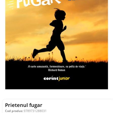
Prietenul fugar
Cod produs:
9789731288031