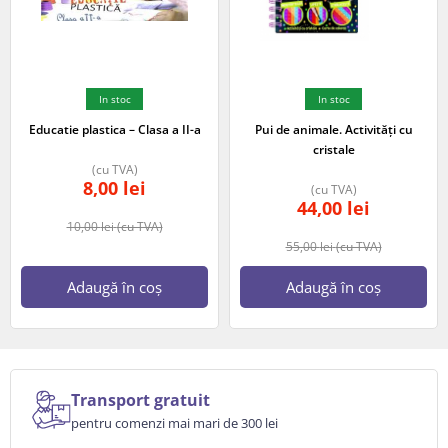
In stoc
In stoc
Educatie plastica – Clasa a II-a
Pui de animale. Activități cu
cristale
(cu TVA)
8,00
lei
(cu TVA)
44,00
lei
10,00
lei
(cu TVA)
55,00
lei
(cu TVA)
Adaugă în coș
Adaugă în coș
Transport gratuit
pentru comenzi mai mari de 300 lei