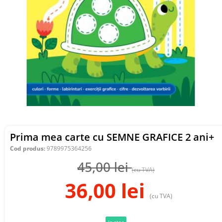
Prima mea carte cu SEMNE GRAFICE 2 ani+
Cod produs:
9789975364256
45,00
lei
(cu TVA)
36,00
lei
(cu TVA)
In stoc