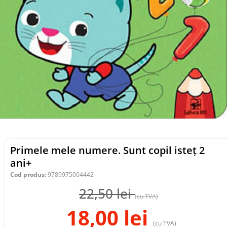
Primele mele numere. Sunt copil isteț 2
ani+
Cod produs:
9789975004442
22,50
lei
(cu TVA)
18,00
lei
(cu TVA)