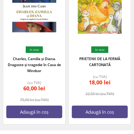
In stoc
In stoc
Charles, Camilla și Diana.
PRIETENII DE LA FERMĂ
Dragoste și tragedie în Casa de
CARTONATĂ
Windsor
(cu TVA)
18,00
lei
(cu TVA)
60,00
lei
22,50
lei
(cu TVA)
75,00
lei
(cu TVA)
Adaugă în coș
Adaugă în coș