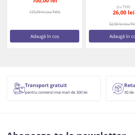
100,00
lei
(cu TVA)
26,00
lei
125,00
lei
(cu TVA)
32,50
lei
(cu TV
Adaugă în coș
Adaugă în c
Transport gratuit
Retu
pentru comenzi mai mari de 300 lei
30 de 