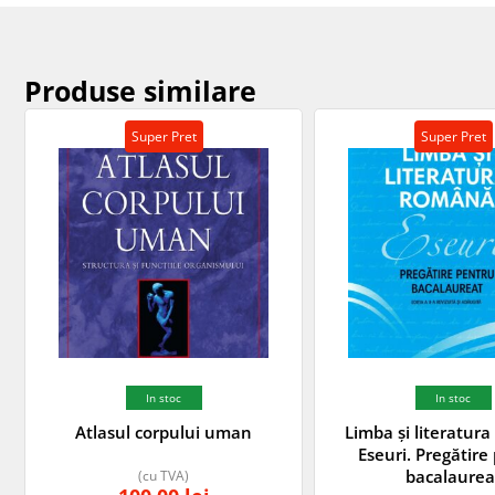
Produse similare
Super Pret
Super Pret
In stoc
In stoc
Atlasul corpului uman
Limba și literatur
Eseuri. Pregătire
bacalaurea
(cu TVA)