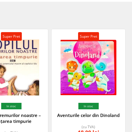
Super Pret
Super Pret
In stoc
In stoc
vremurilor noastre –
Aventurile celor din Dinoland
țarea timpurie
(cu TVA)