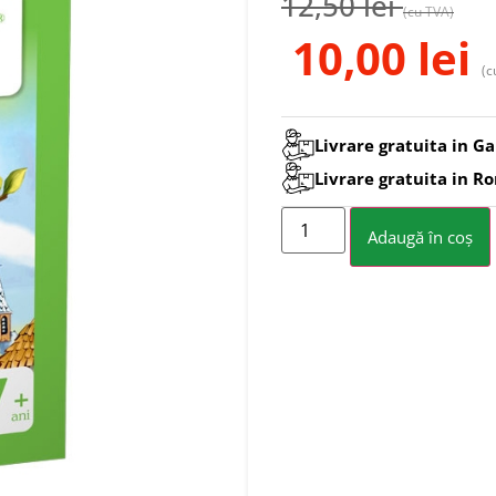
12,50
lei
(cu TVA)
10,00
lei
(c
Livrare gratuita in Ga
Livrare gratuita in R
Adaugă în coș