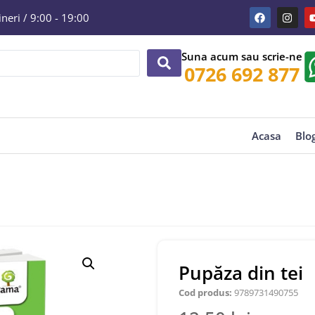
eri / 9:00 - 19:00
Suna acum sau scrie-ne
0726 692 877
Acasa
Blo
Pupăza din tei
Cod produs:
9789731490755