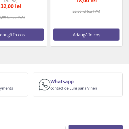
18,00
lei
(cu TVA)
32,00
lei
22,50
lei
(cu TVA)
0,00
lei
(cu TVA)
daugă în coș
Adaugă în coș
Whatsapp
payments
contact de Luni pana Vineri