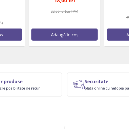
18,00
lei
22,50
lei
(cu TVA)
4
A)
oș
Adaugă în coș
A
r produse
Securitate
zile posibilitate de retur
plată online cu netopia 