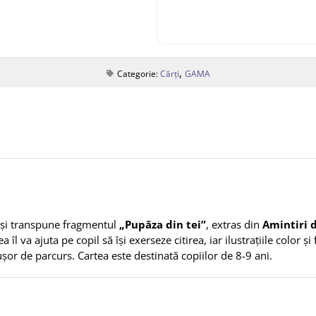
,
Categorie:
Cărți
GAMA
și transpune fragmentul
„Pupăza din tei”
, extras din
Amintiri d
 îl va ajuta pe copil să își exerseze citirea, iar ilustrațiile color 
i ușor de parcurs. Cartea este destinată copiilor de 8-9 ani.