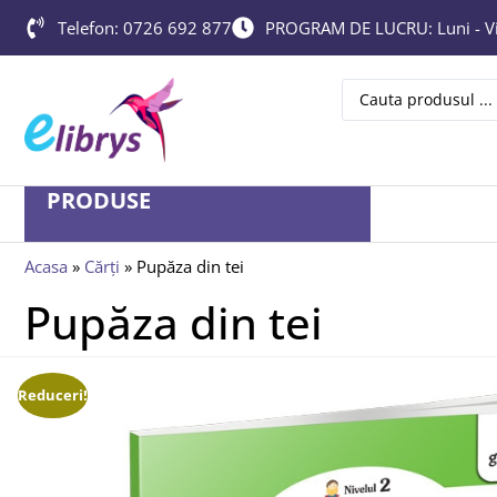
Telefon: 0726 692 877
PROGRAM DE LUCRU: Luni - Vin
PRODUSE
Acasa
»
Cărți
»
Pupăza din tei
Pupăza din tei
Reduceri!