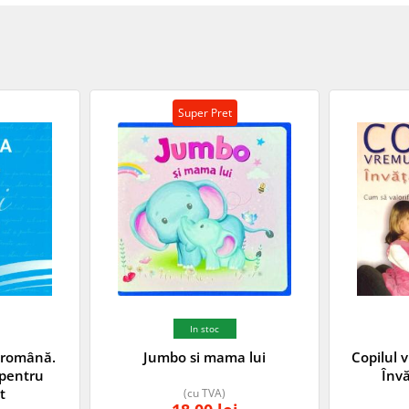
Super Pret
In stoc
a română.
Jumbo si mama lui
Copilul 
 pentru
Învă
t
(cu TVA)