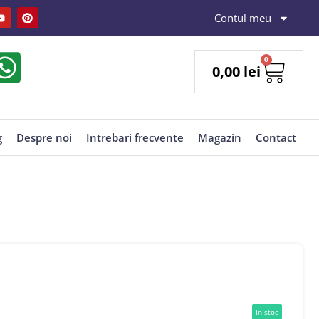
Contul meu
0
0,00
lei
g
Despre noi
Intrebari frecvente
Magazin
Contact
In stoc