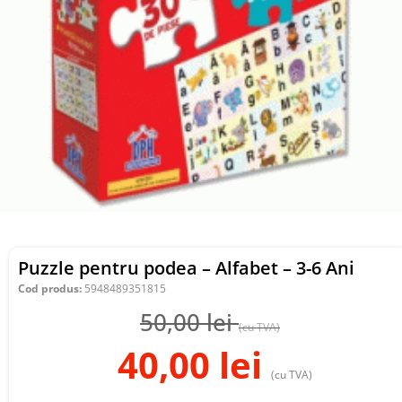
Puzzle pentru podea – Alfabet – 3-6 Ani
Cod produs:
5948489351815
50,00
lei
(cu TVA)
40,00
lei
(cu TVA)