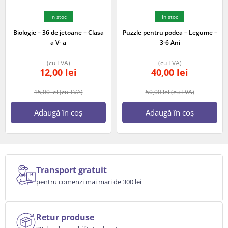
In stoc
In stoc
Biologie – 36 de jetoane – Clasa
Puzzle pentru podea – Legume –
a V- a
3-6 Ani
(cu TVA)
(cu TVA)
12,00
lei
40,00
lei
15,00
lei
(cu TVA)
50,00
lei
(cu TVA)
Adaugă în coș
Adaugă în coș
Transport gratuit
pentru comenzi mai mari de 300 lei
Retur produse