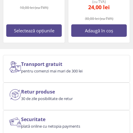
(cu TVA)
24,00
lei
10,00
lei
(cu TVA)
30,00
lei
(cu TVA)
Selectează opțiunile
Adaugă în coș
Transport gratuit
pentru comenzi mai mari de 300 lei
Retur produse
30 de zile posibilitate de retur
Securitate
plată online cu netopia payments