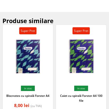
Produse similare
Super Pret
Super Pret
In stoc
In stoc
Blocnotes cu spirală Forster A4
Caiet cu spirală Forster A4 100
file
8,00
lei
(cu TVA)