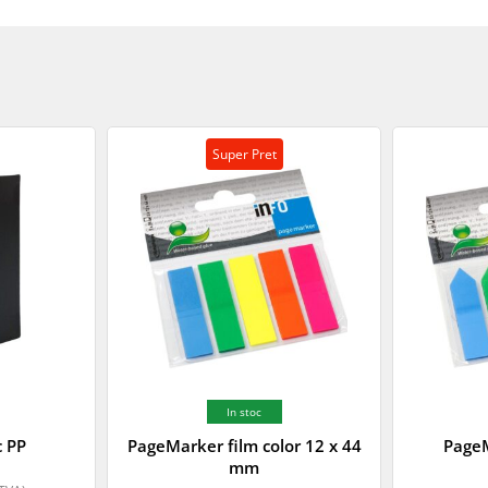
Super Pret
In stoc
c PP
PageMarker film color 12 x 44
PageM
mm