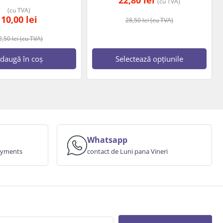
22,80
lei
(cu TVA)
(cu TVA)
10,00
lei
28,50
lei
(cu TVA)
2,50
lei
(cu TVA)
daugă în coș
Selectează opțiunile
Whatsapp
payments
contact de Luni pana Vineri