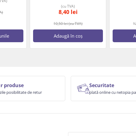
 TVA)
(cu TVA)
8,40
lei
A)
10,50
lei
(cu TVA)
1
unile
Adaugă în coș
A
r produse
Securitate
zile posibilitate de retur
plată online cu netopia 