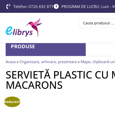
Telefon: 0726 692 877
PROGRAM DE LUCRU: Luni - Vin
PRODUSE
Acasa
»
Organizare, arhivare, prezentare
»
Mape, clipboard-uri
SERVIETĂ PLASTIC CU
MACARONS
Reduceri!