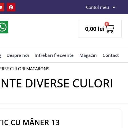
Contul meu
0
0,00
lei
g
Despre noi
Intrebari frecvente
Magazin
Contact
VERSE CULORI MACARONS
NTE DIVERSE CULORI
TIC CU MÂNER 13