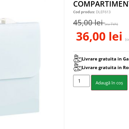
COMPARTIMENT
Cod produs:
DLEF613
45,00
lei
(cu TVA)
36,00
lei
(c
Livrare gratuita in Ga
Livrare gratuita in R
Adaugă în coș