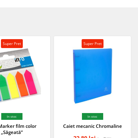
Super Pret
Super Pret
In stoc
In stoc
arker film color
Caiet mecanic Chromaline
„Săgeată”