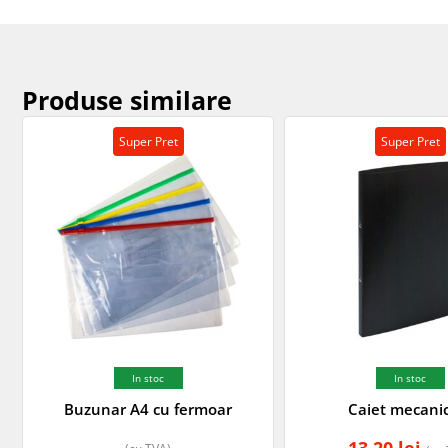
Produse similare
Super Pret
Super Pret
In stoc
In stoc
Buzunar A4 cu fermoar
Caiet mecani