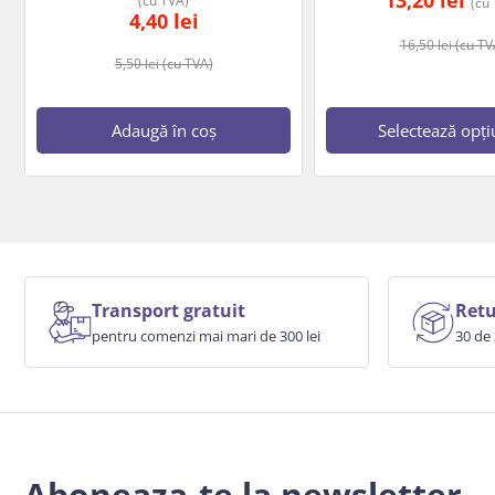
13,20
lei
(cu TVA)
(cu
4,40
lei
16,50
lei
(cu TV
5,50
lei
(cu TVA)
Adaugă în coș
Selectează opți
Transport gratuit
Retu
pentru comenzi mai mari de 300 lei
30 de 
Aboneaza-te la newsletter