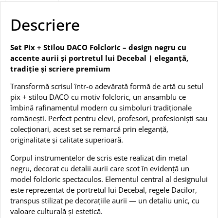
Descriere
Set Pix + Stilou DACO Folcloric – design negru cu
accente aurii și portretul lui Decebal | eleganță,
tradiție și scriere premium
Transformă scrisul într-o adevărată formă de artă cu setul
pix + stilou DACO cu motiv folcloric, un ansamblu ce
îmbină rafinamentul modern cu simboluri tradiționale
românești. Perfect pentru elevi, profesori, profesioniști sau
colecționari, acest set se remarcă prin eleganță,
originalitate și calitate superioară.
Corpul instrumentelor de scris este realizat din metal
negru, decorat cu detalii aurii care scot în evidență un
model folcloric spectaculos. Elementul central al designului
este reprezentat de portretul lui Decebal, regele Dacilor,
transpus stilizat pe decorațiile aurii — un detaliu unic, cu
valoare culturală și estetică.