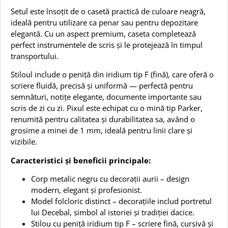
Setul este însoțit de o casetă practică de culoare neagră,
ideală pentru utilizare ca penar sau pentru depozitare
elegantă. Cu un aspect premium, caseta completează
perfect instrumentele de scris și le protejează în timpul
transportului.
Stiloul include o peniță din iridium tip F (fină), care oferă o
scriere fluidă, precisă și uniformă — perfectă pentru
semnături, notițe elegante, documente importante sau
scris de zi cu zi. Pixul este echipat cu o mină tip Parker,
renumită pentru calitatea și durabilitatea sa, având o
grosime a minei de 1 mm, ideală pentru linii clare și
vizibile.
Caracteristici și beneficii principale:
Corp metalic negru cu decorații aurii – design
modern, elegant și profesionist.
Model folcloric distinct – decorațiile includ portretul
lui Decebal, simbol al istoriei și tradiției dacice.
Stilou cu peniță iridium tip F – scriere fină, cursivă și