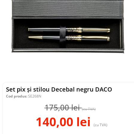
Set pix și stilou Decebal negru DACO
Cod produs:
SE268N
175,00
lei
(cu TVA)
140,00
lei
(cu TVA)