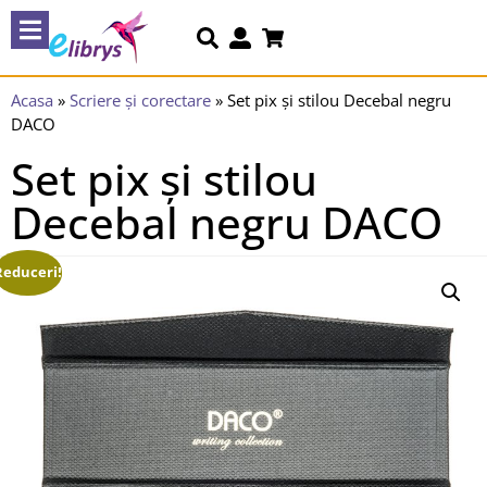
Acasa
»
Scriere și corectare
»
Set pix și stilou Decebal negru
DACO
Set pix și stilou
Decebal negru DACO
Reduceri!