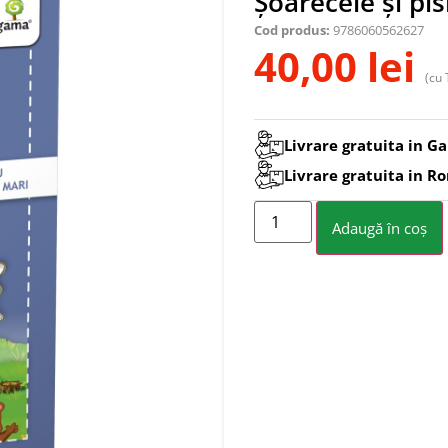
Șoarecele și pis
Cod produs:
9786060562627
40,00
lei
(cu 
Livrare gratuita in Ga
Livrare gratuita in R
Adaugă în coș