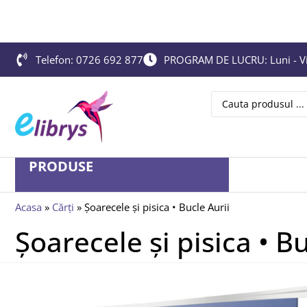
Telefon: 0726 692 877
PROGRAM DE LUCRU: Luni - Vin
PRODUSE
Acasa
»
Cărți
»
Șoarecele și pisica • Bucle Aurii
Șoarecele și pisica • Bu