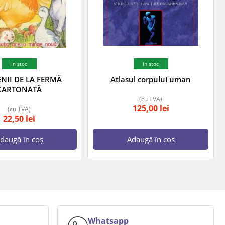
In stoc
In stoc
ENII DE LA FERMĂ
Atlasul corpului uman
CARTONATĂ
(cu TVA)
125,00
lei
(cu TVA)
22,50
lei
daugă în coș
Adaugă în coș
Whatsapp