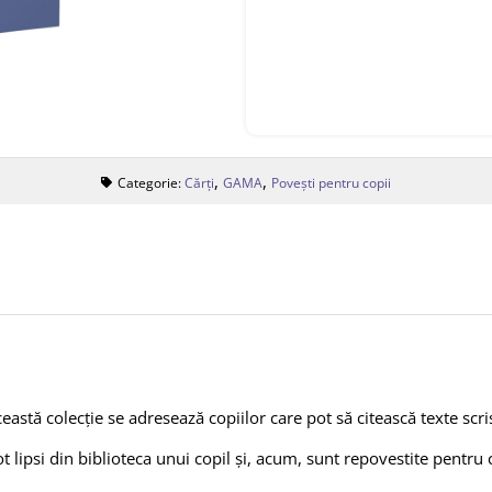
,
,
Categorie:
Cărți
GAMA
Povești pentru copii
această colecție se adresează copiilor care pot să citească texte scri
 lipsi din biblioteca unui copil și, acum, sunt repovestite pentru c