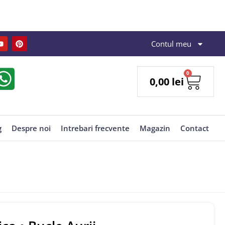
Contul meu
0
0,00
lei
g
Despre noi
Intrebari frecvente
Magazin
Contact