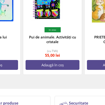
In stoc
 lui
Pui de animale. Activități cu
PRIET
cristale
(cu TVA)
55,00
lei
oș
Adaugă în coș
A
r produse
Securitate