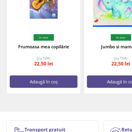
In stoc
In stoc
Frumoasa mea copilărie
Jumbo si mama
(cu TVA)
(cu TVA)
22,50
lei
22,50
lei
Adaugă în coș
Adaugă în c
Transport gratuit
Retu