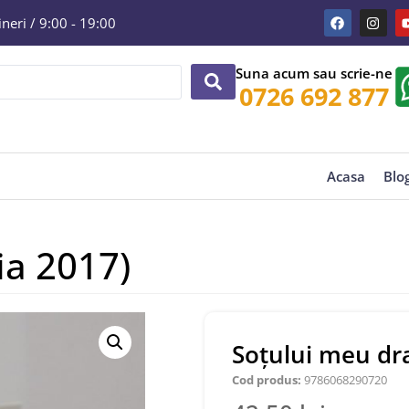
eri / 9:00 - 19:00
Suna acum sau scrie-ne
0726 692 877
Acasa
Blo
ia 2017)
Soțului meu dra
Cod produs:
9786068290720