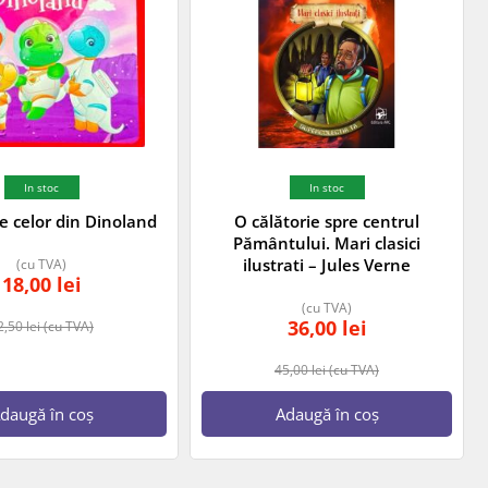
In stoc
In stoc
e celor din Dinoland
O călătorie spre centrul
Pământului. Mari clasici
ilustrati – Jules Verne
(cu TVA)
18,00
lei
(cu TVA)
36,00
lei
2,50
lei
(cu TVA)
45,00
lei
(cu TVA)
daugă în coș
Adaugă în coș