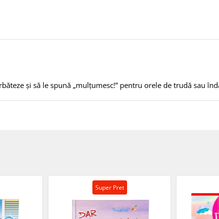
rbăteze și să le spună „mulțumesc!” pentru orele de trudă sau înda
Super Pret