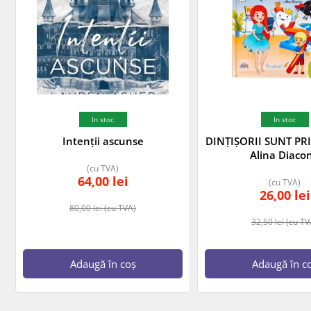
In stoc
In stoc
Intenții ascunse
DINȚIȘORII SUNT PRI
Alina Diaco
(cu TVA)
64,00
lei
(cu TVA)
26,00
lei
80,00
lei
(cu TVA)
32,50
lei
(cu TV
Adaugă în coș
Adaugă în c