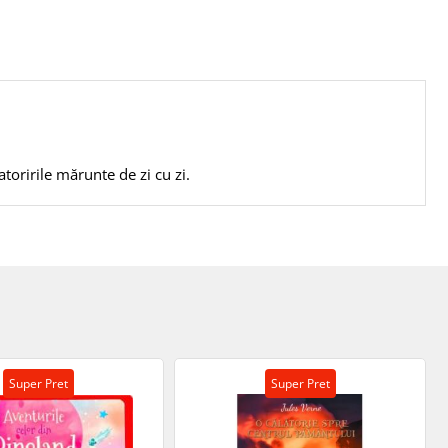
toririle mărunte de zi cu zi.
Super Pret
Super Pret