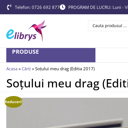
Telefon: 0726 692 877
PROGRAM DE LUCRU: Luni - Vin
PRODUSE
Acasa
»
Cărți
»
Soțului meu drag (Editia 2017)
Soțului meu drag (Edit
Reduceri!