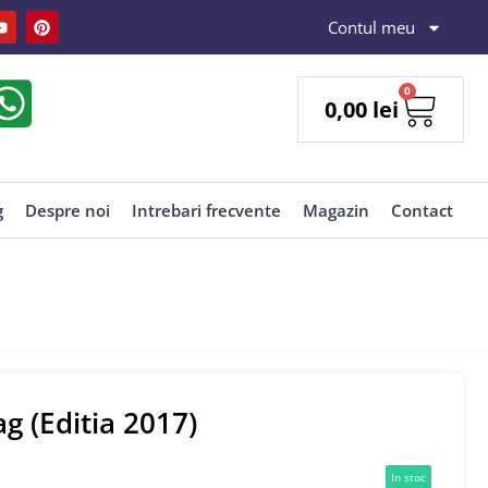
Contul meu
0
0,00
lei
g
Despre noi
Intrebari frecvente
Magazin
Contact
g (Editia 2017)
In stoc