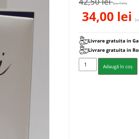
42,50
lei
(cu TVA)
34,00
lei
(c
Livrare gratuita in Ga
Livrare gratuita in R
Adaugă în coș