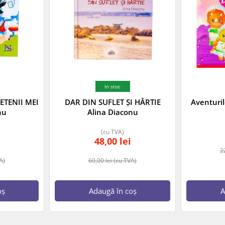
In stoc
ETENII MEI
DAR DIN SUFLET ȘI HÂRTIE
Aventuril
nu
Alina Diaconu
(cu TVA)
48,00
lei
2
A)
60,00
lei
(cu TVA)
oș
Adaugă în coș
A