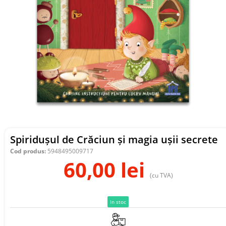
Spiridușul de Crăciun și magia ușii secrete
Cod produs:
5948495009717
60,00
lei
(cu TVA)
In stoc