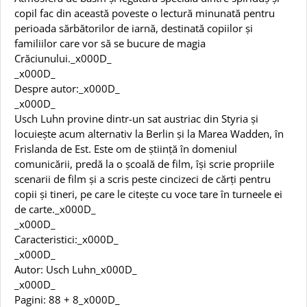
copil fac din această poveste o lectură minunată pentru
perioada sărbătorilor de iarnă, destinată copiilor și
familiilor care vor să se bucure de magia
Crăciunului._x000D_
_x000D_
Despre autor:_x000D_
_x000D_
Usch Luhn provine dintr-un sat austriac din Styria și
locuiește acum alternativ la Berlin și la Marea Wadden, în
Frislanda de Est. Este om de știință în domeniul
comunicării, predă la o școală de film, își scrie propriile
scenarii de film și a scris peste cincizeci de cărți pentru
copii și tineri, pe care le citește cu voce tare în turneele ei
de carte._x000D_
_x000D_
Caracteristici:_x000D_
_x000D_
Autor: Usch Luhn_x000D_
_x000D_
Pagini: 88 + 8_x000D_