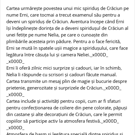
Cartea urmărește povestea unui mic spiriduș de Crăciun pe
nume Erni, care tocmai a trecut examenul său pentru a
deveni un spiriduș de Crăciun. Aventura începe când Erni
își îndeplinește dorința de a deveni spiridușul de Crăciun al
unei fetițe pe nume Nelia, pe care o cunoaște din
plimbările acesteia prin pădure. Pentru a o face fericită,
Erni se mută în spatele ușii magice a spiridușului, care face
legătura între căsuța lui și camera Neliei._x000D_
_x000D_
Erni îi oferă zilnic mici surprize și cadouri, iar în schimb,
Nelia îi răspunde cu scrisori și cadouri făcute manual.
Cartea transmite un mesaj plin de magie și bucurie despre
prietenie, generozitate și surprizele de Crăciun._x000D_
_x000D_
Cartea include și activități pentru copii, cum ar fi sfaturi
pentru confecționarea de coliere din pene colorate, păpuși
din castane și alte decorațiuni de Crăciun, care le permit
copiilor să participe activ la atmosfera festivă._x000D_
_x000D_
Atmosfera de basm și legătura specială dintre spiriduș și