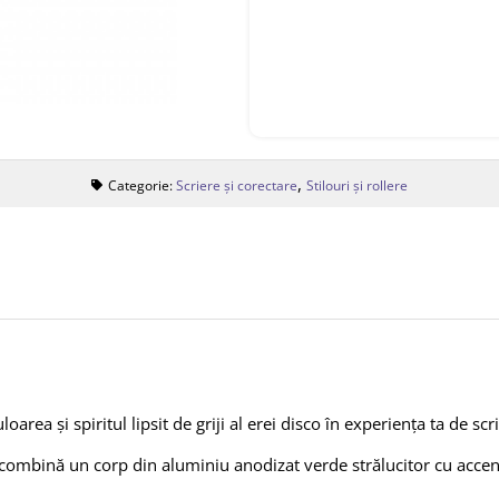
,
Categorie:
Scriere și corectare
Stilouri și rollere
area și spiritul lipsit de griji al erei disco în experiența ta de scri
a combină un corp din aluminiu anodizat verde strălucitor cu accen