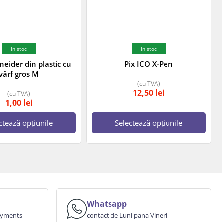
In stoc
In stoc
eider din plastic cu
Pix ICO X-Pen
vârf gros M
(cu TVA)
12,50
lei
(cu TVA)
1,00
lei
ctează opțiunile
Selectează opțiunile
Whatsapp
payments
contact de Luni pana Vineri