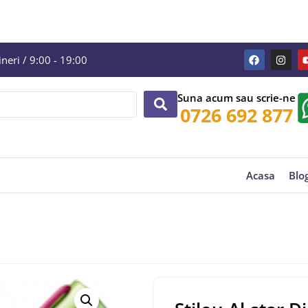
eri / 9:00 - 19:00
Suna acum sau scrie-ne
0726 692 877
Acasa
Blo