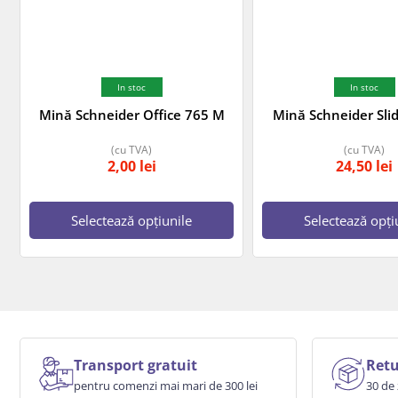
In stoc
In stoc
Mină Schneider Office 765 M
Mină Schneider Sli
(cu TVA)
(cu TVA)
2,00
lei
24,50
lei
Selectează opțiunile
Selectează opți
Transport gratuit
Retu
pentru comenzi mai mari de 300 lei
30 de 