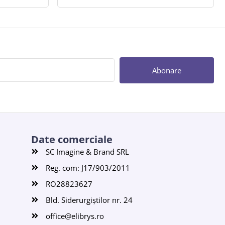
Abonare
Date comerciale
SC Imagine & Brand SRL
Reg. com: J17/903/2011
RO28823627
Bld. Siderurgiștilor nr. 24
office@elibrys.ro