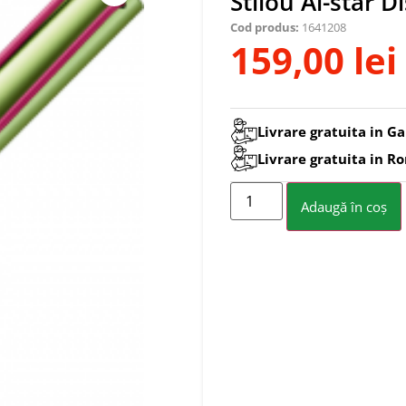
Stilou Al-star Di
Cod produs:
1641208
159,00
lei
Livrare gratuita in Ga
Livrare gratuita in R
Adaugă în coș