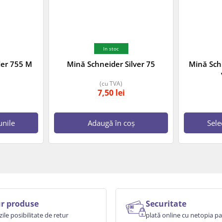
In stoc
der 755 M
Mină Schneider Silver 75
Mină Schn
(cu TVA)
7,50
lei
unile
Adaugă în coș
Sele
r produse
Securitate
zile posibilitate de retur
plată online cu netopia 