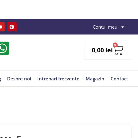
Contul meu
0
0,00
lei
g
Despre noi
Intrebari frecvente
Magazin
Contact