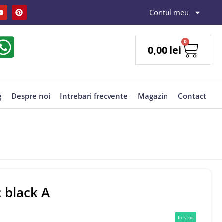
Contul meu
0
0,00
lei
g
Despre noi
Intrebari frecvente
Magazin
Contact
 black A
In stoc