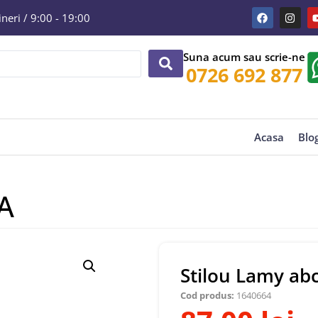
eri / 9:00 - 19:00
Suna acum sau scrie-ne
0726 692 877
Acasa
Blo
 A
Stilou Lamy abc
Cod produs:
1640664