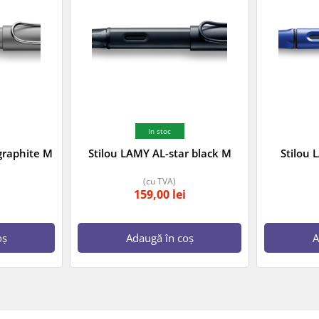
In stoc
graphite M
Stilou LAMY AL-star black M
Stilou 
(cu TVA)
159,00
lei
oș
Adaugă în coș
A