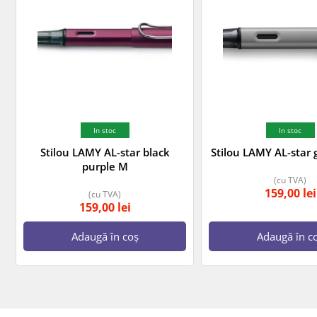
In stoc
In stoc
Stilou LAMY AL-star black
Stilou LAMY AL-star 
purple M
(cu TVA)
159,00
lei
(cu TVA)
159,00
lei
Adaugă în coș
Adaugă în c