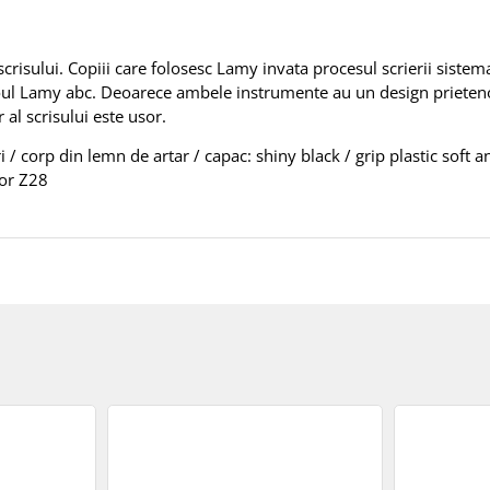
scrisului. Copiii care folosesc Lamy invata procesul scrierii sistem
l Lamy abc. Deoarece ambele instrumente au un design prietenos,
al scrisului este usor.
 corp din lemn de artar / capac: shiny black / grip plastic soft an
tor Z28