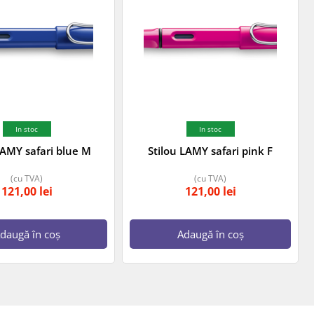
In stoc
In stoc
LAMY safari blue M
Stilou LAMY safari pink F
(cu TVA)
(cu TVA)
121,00
lei
121,00
lei
daugă în coș
Adaugă în coș