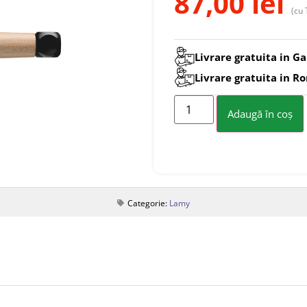
87,00
lei
(cu 
Livrare gratuita in Ga
Livrare gratuita in R
Adaugă în coș
Categorie:
Lamy