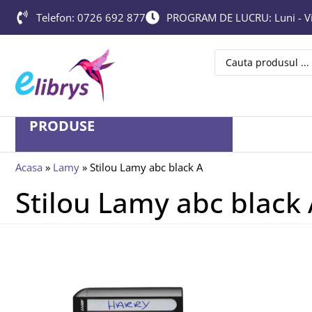
Telefon: 0726 692 877
PROGRAM DE LUCRU: Luni - Vin
PRODUSE
Acasa
»
Lamy
»
Stilou Lamy abc black A
Stilou Lamy abc black