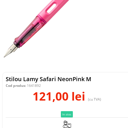
Stilou Lamy Safari NeonPink M
Cod produs:
1641892
121,00
lei
(cu TVA)
In stoc