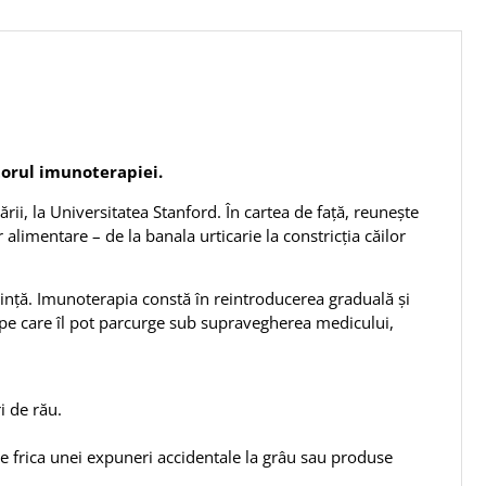
torul imunoterapiei.
tării, la Universitatea Stanford. În cartea de față, reunește
 alimentare – de la banala urticarie la constricția căilor
iință. Imunoterapia constă în reintroducerea graduală și
, pe care îl pot parcurge sub supravegherea medicului,
i de rău.
, de frica unei expuneri accidentale la grâu sau produse