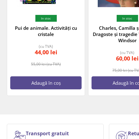
In stoc
In stoc
Pui de animale. Activități cu
Charles, Camilla ș
cristale
Dragoste și tragedie
Windsor
(cu TVA)
44,00
lei
(cu TVA)
60,00
lei
55,00
lei
(cu TVA)
75,00
lei
(cu TV
Adaugă în coș
Adaugă în c
Transport gratuit
Retu