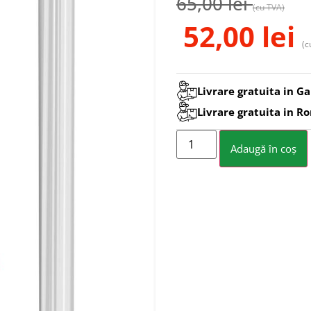
65,00
lei
(cu TVA)
52,00
lei
(c
Livrare gratuita in Ga
Livrare gratuita in R
Adaugă în coș