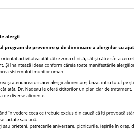
de alergii
ul program de prevenire și de diminuare a alergiilor cu aju
rientat activitatea atât către zona clinică, cât și către sfera cerce
t. Și înaintează ideea conform căreia toate manifestările alergiilor
ucarea sistemului imunitar uman.
 și atenuarea oricărei alergii alimentare, bazat întru totul pe șt
ât atât, Dr. Nadeau le oferă cititorilor un plan clar de tratament
ca de diverse alimente.
ând în vedere ceea ce trebuie exclus din cauză că îți provoacă stăr
se lactate sau ouă.
 sau prieteni, petrecerile aniversare, picnicurile, ieșirile în oraș