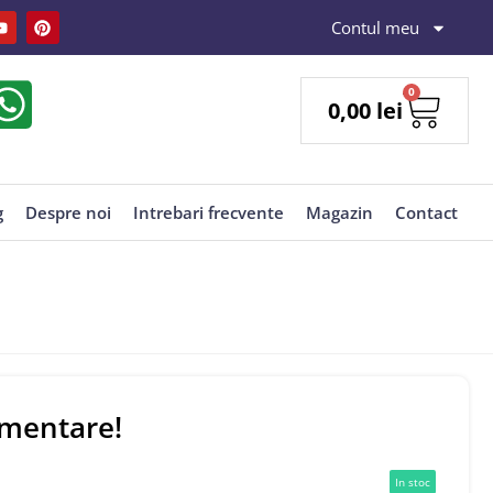
Contul meu
0
0,00
lei
g
Despre noi
Intrebari frecvente
Magazin
Contact
limentare!
In stoc