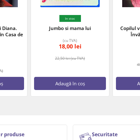
In stoc
i Diana.
Jumbo si mama lui
Copilul 
 în Casa de
Învă
(cu TVA)
18,00
lei
22,50
lei
(cu TVA)
4
A)
oș
Adaugă în coș
A
r produse
Securitate