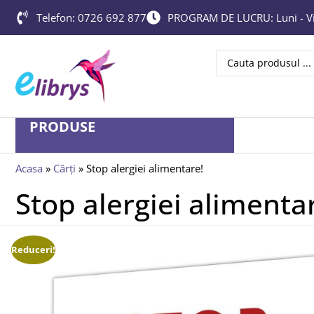
Telefon: 0726 692 877
PROGRAM DE LUCRU: Luni - Vin
PRODUSE
Acasa
»
Cărți
»
Stop alergiei alimentare!
Stop alergiei alimenta
Reduceri!