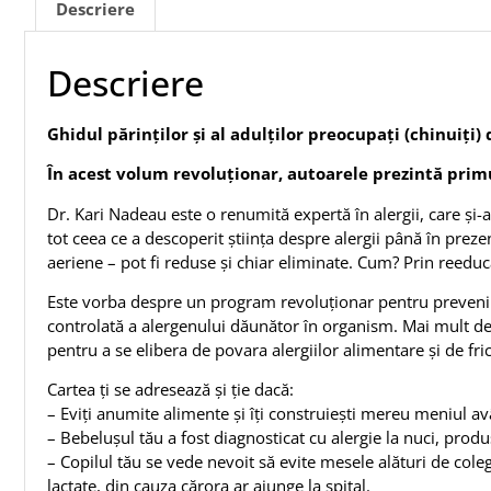
Descriere
Descriere
Ghidul părinților și al adulților preocupați (chinuiți) 
În acest volum revoluționar, autoarele prezintă prim
Dr. Kari Nadeau este o renumită expertă în alergii, care și-a o
tot ceea ce a descoperit știința despre alergii până în prezen
aeriene – pot fi reduse și chiar eliminate. Cum? Prin reed
Este vorba despre un program revoluționar pentru prevenirea
controlată a alergenului dăunător în organism. Mai mult dec
pentru a se elibera de povara alergiilor alimentare și de fri
Cartea ți se adresează și ție dacă:
– Eviți anumite alimente și îți construiești mereu meniul av
– Bebelușul tău a fost diagnosticat cu alergie la nuci, produ
– Copilul tău se vede nevoit să evite mesele alături de colegi
lactate, din cauza cărora ar ajunge la spital.