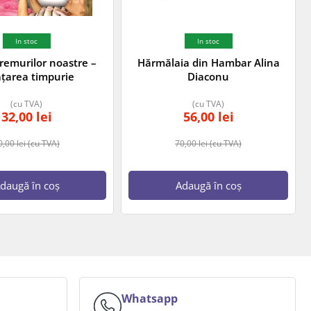
In stoc
In stoc
vremurilor noastre –
Hărmălaia din Hambar Alina
țarea timpurie
Diaconu
(cu TVA)
(cu TVA)
32,00
lei
56,00
lei
0,00
lei
(cu TVA)
70,00
lei
(cu TVA)
daugă în coș
Adaugă în coș
Whatsapp