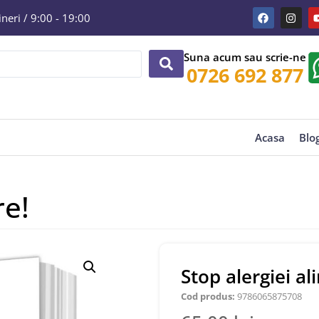
eri / 9:00 - 19:00
Suna acum sau scrie-ne
0726 692 877
Acasa
Blo
re!
Stop alergiei a
Cod produs:
9786065875708