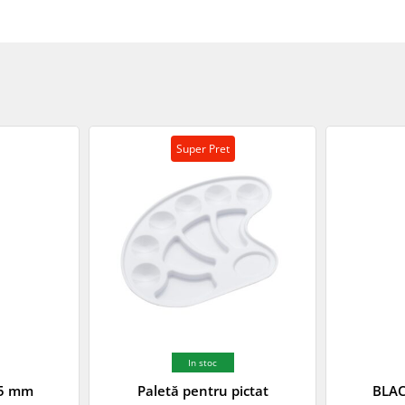
Super Pret
In stoc
.5 mm
Paletă pentru pictat
BLAC