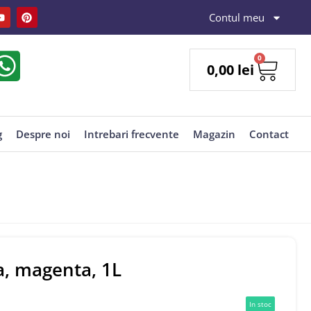
Contul meu
0
0,00
lei
g
Despre noi
Intrebari frecvente
Magazin
Contact
a, magenta, 1L
In stoc