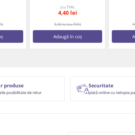
(cu TVA)
4,40
lei
A)
5,50
lei
(cu TVA)
1
oș
Adaugă în coș
A
r produse
Securitate
zile posibilitate de retur
plată online cu netopia 