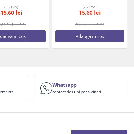
(cu TVA)
(cu TVA)
15,60
lei
15,60
lei
9,50
lei
(cu TVA)
19,50
lei
(cu TVA)
daugă în coș
Adaugă în coș
Whatsapp
payments
contact de Luni pana Vineri