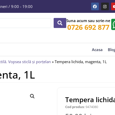
eri / 9:00 - 19:00
Suna acum sau scrie-ne
0726 692 877
Acasa
Blo
tilă. Vopsea sticlă și porțelan
»
Tempera lichida, magenta, 1L
nta, 1L
Tempera lichid
Cod produs:
9474080