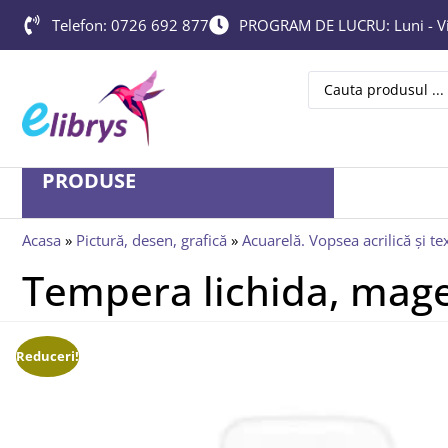
Telefon: 0726 692 877
PROGRAM DE LUCRU: Luni - Vin
PRODUSE
Acasa
»
Pictură, desen, grafică
»
Acuarelă. Vopsea acrilică și tex
Tempera lichida, mage
Reduceri!