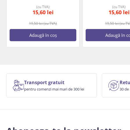
(cu TVA)
(cu TVA)
15,60
lei
15,60
lei
19,50
lei
(cu TVA)
19,50
lei
(cu TV
Adaugă în coș
Adaugă în c
Transport gratuit
Retu
pentru comenzi mai mari de 300 lei
30 de 