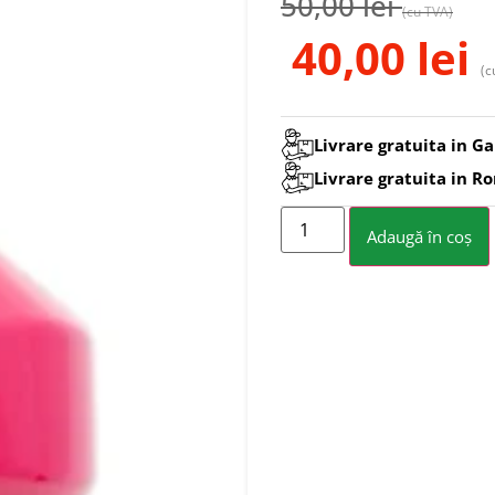
50,00
lei
(cu TVA)
40,00
lei
(c
Livrare gratuita in Ga
Livrare gratuita in R
Adaugă în coș