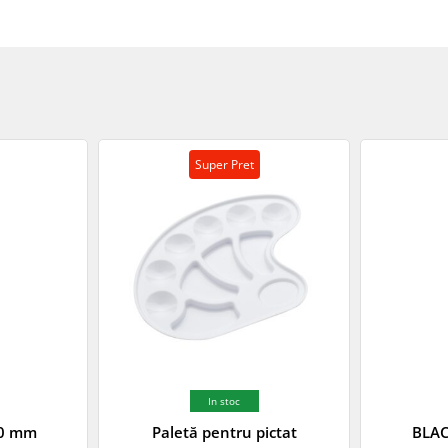
Super Pret
In stoc
.0 mm
Paletă pentru pictat
BLAC