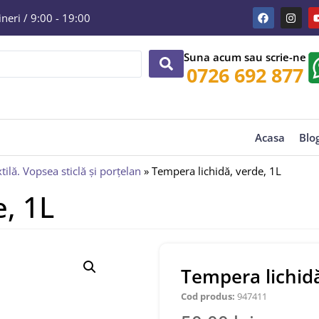
eri / 9:00 - 19:00
Suna acum sau scrie-ne
0726 692 877
Acasa
Blo
tilă. Vopsea sticlă și porțelan
»
Tempera lichidă, verde, 1L
, 1L
Tempera lichidă
Cod produs:
947411