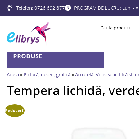
Telefon: 0726 692 877
PROGRAM DE LUCRU: Luni - Vin
PRODUSE
Acasa
»
Pictură, desen, grafică
»
Acuarelă. Vopsea acrilică și tex
Tempera lichidă, verde
Reduceri!