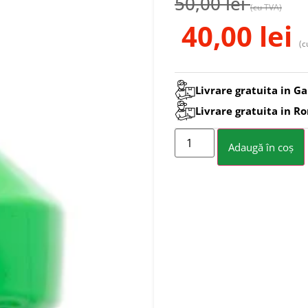
50,00
lei
(cu TVA)
40,00
lei
(c
Livrare gratuita in Ga
Livrare gratuita in R
Adaugă în coș