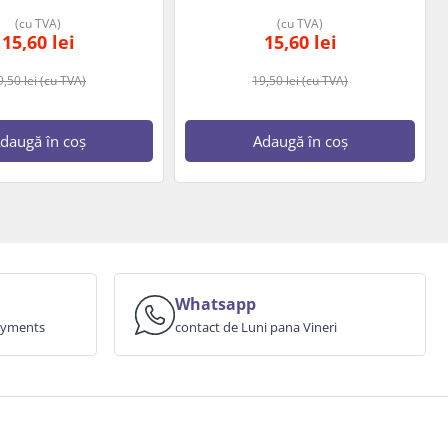
(cu TVA)
(cu TVA)
15,60
lei
15,60
lei
9,50
lei
(cu TVA)
19,50
lei
(cu TVA)
daugă în coș
Adaugă în coș
Whatsapp
payments
contact de Luni pana Vineri