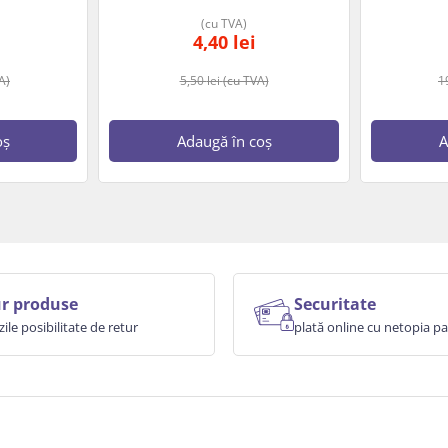
(cu TVA)
4,40
lei
A)
5,50
lei
(cu TVA)
1
oș
Adaugă în coș
A
r produse
Securitate
zile posibilitate de retur
plată online cu netopia 