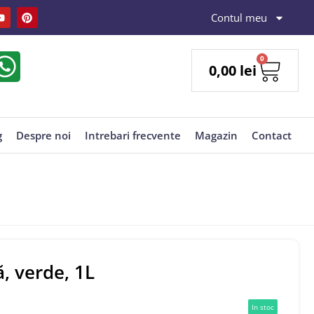
Contul meu
0
0,00
lei
g
Despre noi
Intrebari frecvente
Magazin
Contact
, verde, 1L
In stoc