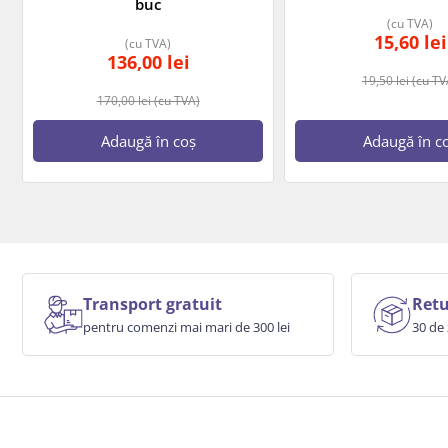
buc
(cu TVA)
15,60
lei
(cu TVA)
136,00
lei
19,50
lei
(cu TV
170,00
lei
(cu TVA)
Adaugă în coș
Adaugă în c
Transport gratuit
Retu
pentru comenzi mai mari de 300 lei
30 de 