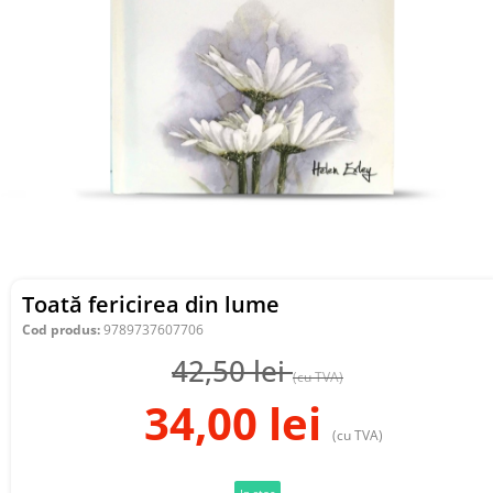
Toată fericirea din lume
Cod produs:
9789737607706
42,50
lei
(cu TVA)
34,00
lei
(cu TVA)
In stoc