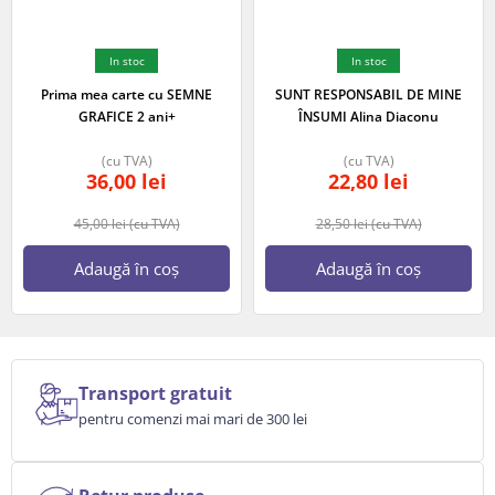
In stoc
In stoc
Prima mea carte cu SEMNE
SUNT RESPONSABIL DE MINE
GRAFICE 2 ani+
ÎNSUMI Alina Diaconu
(cu TVA)
(cu TVA)
36,00
lei
22,80
lei
45,00
lei
(cu TVA)
28,50
lei
(cu TVA)
Adaugă în coș
Adaugă în coș
Transport gratuit
pentru comenzi mai mari de 300 lei