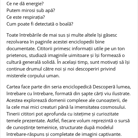
Ce ne dă energie?
Putem mirosi sub apă?
Ce este respirația?
Cum poate fi detectată o boală?
Toate întrebările de mai sus și multe altele își găsesc
rezolvarea în paginile acestei enciclopedii bine
documentate. Cititorii primesc informații utile pe un ton
prietenos, studiază imaginile uimitoare și își formează o
cultură generală solidă. În același timp, sunt motivați să își
continue drumul către noi și noi descoperiri privind
misterele corpului uman.
Cartea face parte din seria enciclopedică Descoperă lumea,
întrebare cu întrebare, formată din șapte cărți viu ilustrate.
Acestea explorează domenii complexe ale cunoașterii, de
la cele mai mici creaturi până la imensitatea cosmosului.
Tinerii cititori pot aprofunda cu istețime și curiozitate
temele prezentate. Astfel, fiecare volum reprezintă o sursă
de cunoștințe temeinice, structurate după modelul
întrebare-răspuns și completate de imagini captivante.