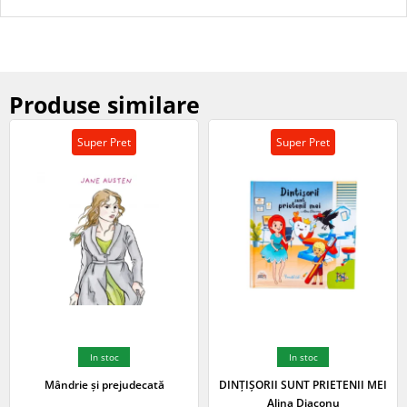
Produse similare
Super Pret
Super Pret
In stoc
In stoc
Mândrie și prejudecată
DINȚIȘORII SUNT PRIETENII MEI
Alina Diaconu