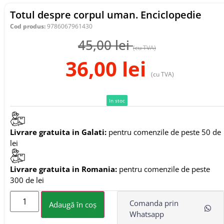
Totul despre corpul uman. Enciclopedie
Cod produs:
9786067961430
45,00
lei
(cu TVA)
36,00
lei
(cu TVA)
In stoc
Livrare gratuita in Galati:
pentru comenzile de peste 50 de
lei
Livrare gratuita in Romania:
pentru comenzile de peste
300 de lei
Comanda prin
Adaugă în coș
Whatsapp