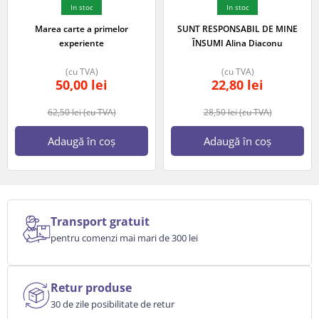
In stoc
In stoc
Marea carte a primelor
SUNT RESPONSABIL DE MINE
experiente
ÎNSUMI Alina Diaconu
(cu TVA)
(cu TVA)
50,00
lei
22,80
lei
62,50
lei
(cu TVA)
28,50
lei
(cu TVA)
Adaugă în coș
Adaugă în coș
Transport gratuit
pentru comenzi mai mari de 300 lei
Retur produse
30 de zile posibilitate de retur