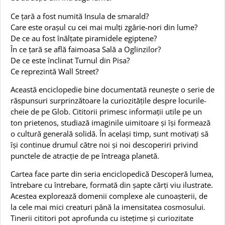
Ce țară a fost numită Insula de smarald?
Care este orașul cu cei mai mulți zgârie-nori din lume?
De ce au fost înălțate piramidele egiptene?
În ce țară se află faimoasa Sală a Oglinzilor?
De ce este înclinat Turnul din Pisa?
Ce reprezintă Wall Street?
Această enciclopedie bine documentată reunește o serie de
răspunsuri surprinzătoare la curiozitățile despre locurile-
cheie de pe Glob. Cititorii primesc informații utile pe un
ton prietenos, studiază imaginile uimitoare și își formează
o cultură generală solidă. În același timp, sunt motivați să
își continue drumul către noi și noi descoperiri privind
punctele de atracție de pe întreaga planetă.
Cartea face parte din seria enciclopedică Descoperă lumea,
întrebare cu întrebare, formată din șapte cărți viu ilustrate.
Acestea explorează domenii complexe ale cunoașterii, de
la cele mai mici creaturi până la imensitatea cosmosului.
Tinerii cititori pot aprofunda cu istețime și curiozitate