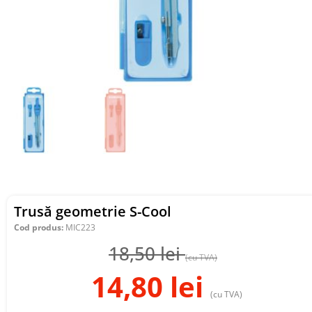
Trusă geometrie S-Cool
Cod produs:
MIC223
18,50
lei
(cu TVA)
14,80
lei
(cu TVA)