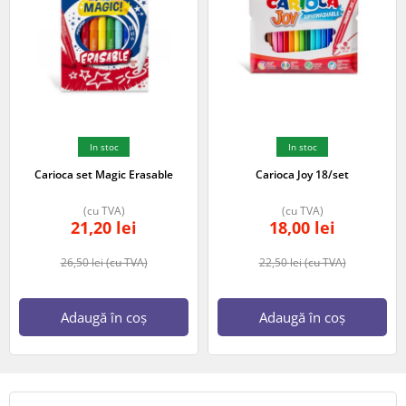
In stoc
In stoc
Carioca set Magic Erasable
Carioca Joy 18/set
(cu TVA)
(cu TVA)
21,20
lei
18,00
lei
26,50
lei
(cu TVA)
22,50
lei
(cu TVA)
Adaugă în coș
Adaugă în coș