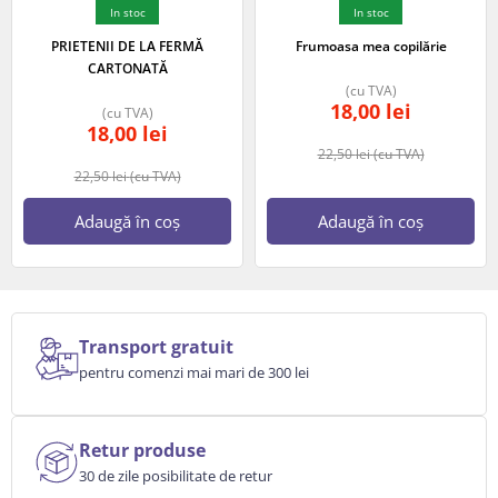
In stoc
In stoc
PRIETENII DE LA FERMĂ
Frumoasa mea copilărie
CARTONATĂ
(cu TVA)
18,00
lei
(cu TVA)
18,00
lei
22,50
lei
(cu TVA)
22,50
lei
(cu TVA)
Adaugă în coș
Adaugă în coș
Transport gratuit
pentru comenzi mai mari de 300 lei
Retur produse
30 de zile posibilitate de retur