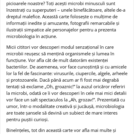
picioarele noastre? Toți acești microbi minusculi sunt
înzestrați cu superputeri – unele binefăcătoare, altele de-a
dreptul malefice. Această carte folosește o mulțime de
informații inedite și amuzante, fotografii remarcabile și
ilustrații simpatice ale personajelor pentru a prezenta
microbiologia în acțiune.
Micii cititori vor descoperi modul senzațional în care
microbii reușesc să mențină organismele și lumea în
funcțiune. Vor afla cât de mult datorăm existenței
bacteriilor. De asemenea, vor face cunoștință și cu amicele
lor la fel de fascinante: virusurile, ciupercile, algele, arheele
și protozoarele. Dacă până acum ar fi fost mai degrabă
tentați să exclame „Oh, groaznic!” la auzul oricăror referiri
la microbi, odată ce îi vor descoperi în cele mai mici detalii
vor face un salt spectaculos la „Ah, grozav!”. Prezentată cu
umor, într-o modalitate creativă și jucăușă, microbiologia
are toate șansele să devină un subiect de mare interes
pentru puștii curioși.
Bineînțeles, tot din această carte vor afla mai multe și