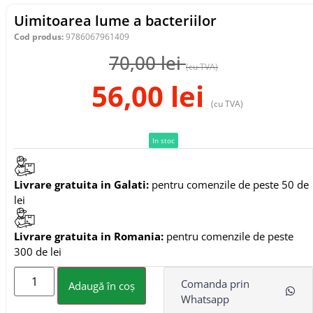
Uimitoarea lume a bacteriilor
Cod produs:
9786067961409
70,00
lei
(cu TVA)
56,00
lei
(cu TVA)
In stoc
Livrare gratuita in Galati:
pentru comenzile de peste 50 de
lei
Livrare gratuita in Romania:
pentru comenzile de peste
300 de lei
Comanda prin
Adaugă în coș
Whatsapp