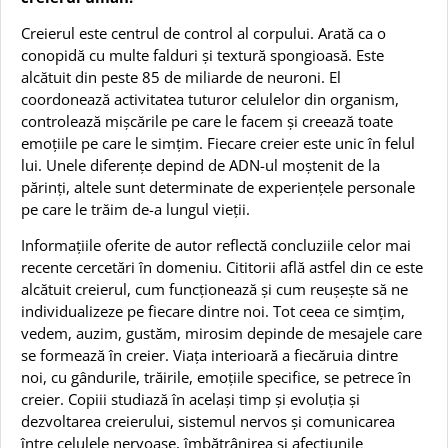
Creierul este centrul de control al corpului. Arată ca o
conopidă cu multe falduri și textură spongioasă. Este
alcătuit din peste 85 de miliarde de neuroni. El
coordonează activitatea tuturor celulelor din organism,
controlează mișcările pe care le facem și creează toate
emoțiile pe care le simțim.
Fiecare creier este unic în felul
lui. Unele diferențe depind de ADN-ul moștenit de la
părinți, altele sunt determinate de experiențele personale
pe care le trăim de-a lungul vieții.
Informațiile oferite de autor
reflectă concluziile celor mai
recente cercetări în domeniu.
Cititorii află astfel din ce este
alcătuit creierul, cum funcționează și cum reușește să ne
individualizeze pe fiecare dintre noi. Tot ceea ce simțim,
vedem, auzim, gustăm, mirosim depinde de mesajele care
se formează în creier. Viața interioară a fiecăruia dintre
noi, cu gândurile, trăirile, emoțiile specifice, se petrece în
creier. Copiii studiază în același timp și evoluția și
dezvoltarea creierului, sistemul nervos și comunicarea
între celulele nervoase, îmbătrânirea și afecțiunile