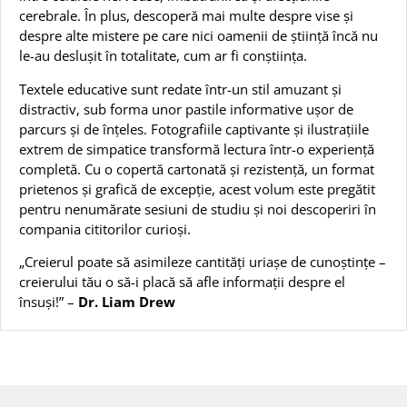
cerebrale. În plus, descoperă mai multe despre vise și
despre alte mistere pe care nici oamenii de știință încă nu
le-au deslușit în totalitate, cum ar fi conștiința.
Textele educative sunt redate într-un stil amuzant și
distractiv, sub forma unor pastile informative ușor de
parcurs și de înțeles. Fotografiile captivante și ilustrațiile
extrem de simpatice transformă lectura într-o experiență
completă. Cu o copertă cartonată și rezistență, un format
prietenos și grafică de excepție, acest volum este pregătit
pentru nenumărate sesiuni de studiu și noi descoperiri în
compania cititorilor curioși.
„Creierul poate să asimileze cantități uriașe de cunoștințe –
creierului tău o să-i placă să afle informații despre el
însuși!” –
Dr. Liam Drew