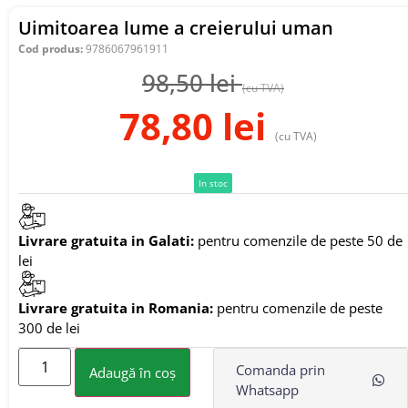
Uimitoarea lume a creierului uman
Cod produs:
9786067961911
98,50
lei
(cu TVA)
78,80
lei
(cu TVA)
In stoc
Livrare gratuita in Galati:
pentru comenzile de peste 50 de
lei
Livrare gratuita in Romania:
pentru comenzile de peste
300 de lei
Comanda prin
Adaugă în coș
Whatsapp