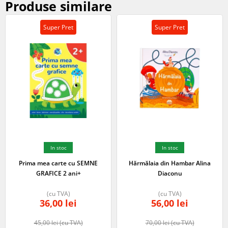
Produse similare
Super Pret
Super Pret
In stoc
In stoc
Prima mea carte cu SEMNE
Hărmălaia din Hambar Alina
GRAFICE 2 ani+
Diaconu
(cu TVA)
(cu TVA)
36,00
lei
56,00
lei
45,00
lei
(cu TVA)
70,00
lei
(cu TVA)