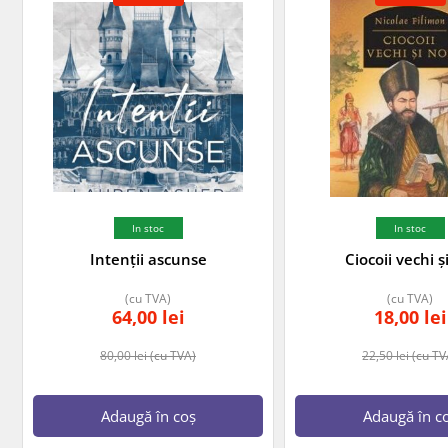
In stoc
In stoc
Intenții ascunse
Ciocoii vechi ș
(cu TVA)
(cu TVA)
64,00
lei
18,00
lei
80,00
lei
(cu TVA)
22,50
lei
(cu TV
Adaugă în coș
Adaugă în c