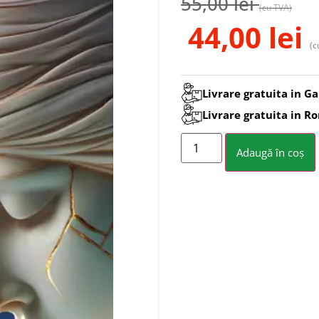
55,00
lei
(cu TVA)
44,00
lei
(c
Livrare gratuita in Ga
Livrare gratuita in R
Adaugă în coș