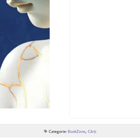
,
Categorie:
BookZone
Cărți