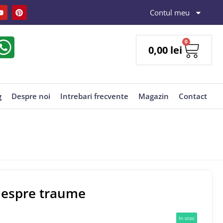
Contul meu
0
0,00
lei
g
Despre noi
Intrebari frecvente
Magazin
Contact
i despre traume
In stoc