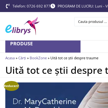
Telefon: 0726 692 877
PROGRAM DE LUCRU: Luni - Vin
PRODUSE
Acasa
»
Cărți
»
BookZone
»
Uită tot ce știi despre traume
Uită tot ce știi despre
Reduceri!