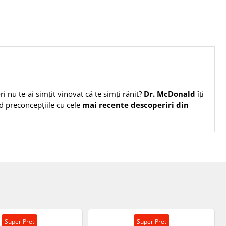
i nu te-ai simțit vinovat că te simți rănit?
Dr. McDonald
îți
nd preconcepțiile cu cele
mai recente descoperiri din
Super Pret
Super Pret