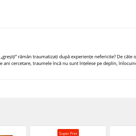
i „greșiți” rămân traumatizați după experiențe nefericite? De câte or
 de ani cercetare, traumele încă nu sunt înțelese pe deplin, înlocui
Super Pret