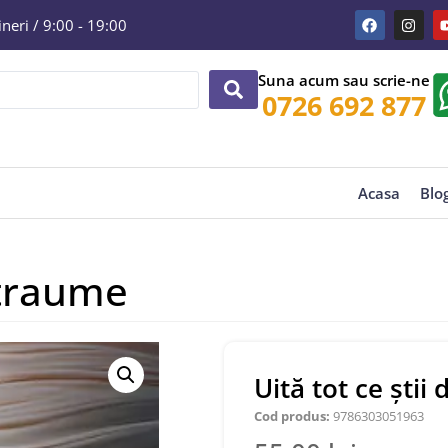
eri / 9:00 - 19:00
Suna acum sau scrie-ne
0726 692 877
Acasa
Blo
 traume
Uită tot ce ști
Cod produs:
9786303051963