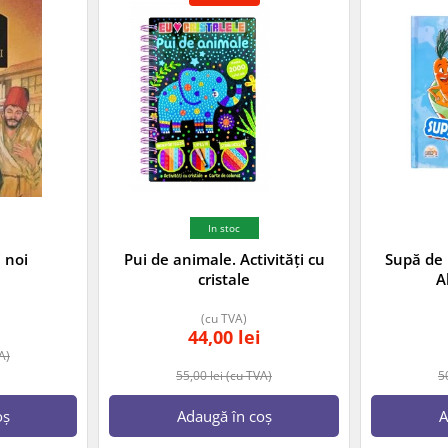
In stoc
i noi
Pui de animale. Activități cu
Supă de 
cristale
A
(cu TVA)
44,00
lei
A)
55,00
lei
(cu TVA)
5
oș
Adaugă în coș
A