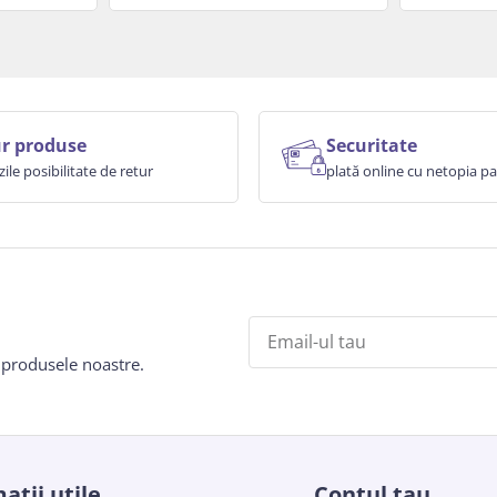
r produse
Securitate
zile posibilitate de retur
plată online cu netopia 
e produsele noastre.
atii utile
Contul tau