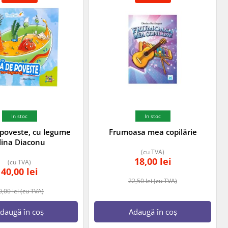
In stoc
In stoc
poveste, cu legume
Frumoasa mea copilărie
lina Diaconu
(cu TVA)
18,00
lei
(cu TVA)
40,00
lei
22,50
lei
(cu TVA)
0,00
lei
(cu TVA)
daugă în coș
Adaugă în coș