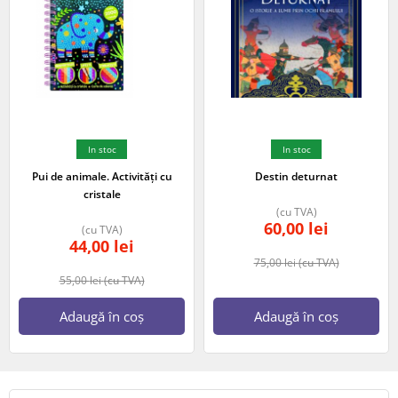
In stoc
In stoc
Pui de animale. Activități cu
Destin deturnat
cristale
(cu TVA)
60,00
lei
(cu TVA)
44,00
lei
75,00
lei
(cu TVA)
55,00
lei
(cu TVA)
Adaugă în coș
Adaugă în coș