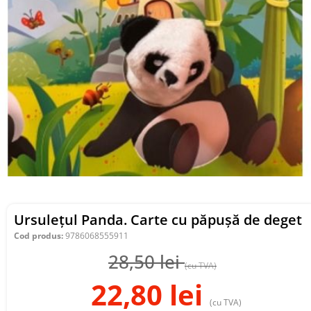
Ursulețul Panda. Carte cu păpușă de deget
Cod produs:
9786068555911
28,50
lei
(cu TVA)
22,80
lei
(cu TVA)