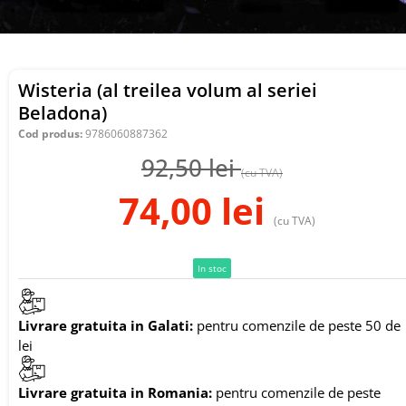
Wisteria (al treilea volum al seriei
Beladona)
Cod produs:
9786060887362
92,50
lei
(cu TVA)
74,00
lei
(cu TVA)
In stoc
Livrare gratuita in Galati:
pentru comenzile de peste 50 de
lei
Livrare gratuita in Romania:
pentru comenzile de peste