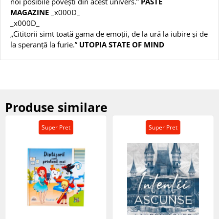
noi posibile povești din acest univers.”
PASTE
MAGAZINE
_x000D_
_x000D_
„Cititorii simt toată gama de emoții, de la ură la iubire și de
la speranță la furie.”
UTOPIA STATE OF MIND
Produse similare
Super Pret
Super Pret