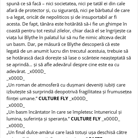
spună ce să facă – nici societatea, nici pe tatăl ei din cale
afară de protector și, cu siguranță, nici pe bărbatul de care
s-a legat, oricât de nepoliticos și de insuportabil ar fi
acesta. De fapt, tânăra este hotărâtă să-i fie un ghimpe în
coastă pentru tot restul zilelor, chiar dacă el se îngrijește ca
viața lui Blythe în palatul lui să nu fie nimic altceva decât
un basm. Dar, pe măsură ce Blythe descoperă că este
legată de un anumit lucru din trecutul acestuia, trebuie să
se hotărască dacă dorește să lase o scânteie neașteptată să
se aprindă… și să afle adevărul despre cine este ea cu
adevărat.
_x000D_
_x000D_
„Un roman de atmosferă cu dușmani deveniți iubiți care
izbutește să surprindă deopotrivă fragilitatea și frumusețea
ființei umane.”
CULTURE FLY
_x000D_
_x000D_
„Un basm încântator în care se împletesc întunericul și
lumina, suferința și speranța.”
CULTURE FLY
_x000D_
_x000D_
„Un final dulce-amărui care lasă totuși ușa deschisă către