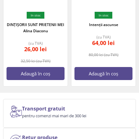
In stoc
In stoc
DINȚIȘORII SUNT PRIETENII MEI
Intenții ascunse
Alina Diaconu
(cu TVA)
64,00
lei
(cu TVA)
26,00
lei
80,00
lei
(cu TVA)
32,50
lei
(cu TVA)
Adaugă în coș
Adaugă în coș
Transport gratuit
pentru comenzi mai mari de 300 lei
Retur produse