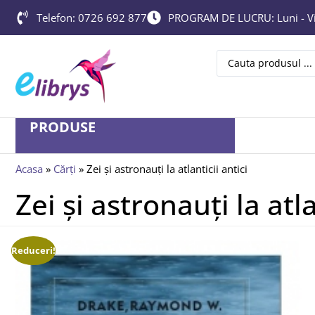
Telefon: 0726 692 877
PROGRAM DE LUCRU: Luni - Vin
PRODUSE
Acasa
»
Cărți
»
Zei și astronauți la atlanticii antici
Zei și astronauți la atla
Reduceri!