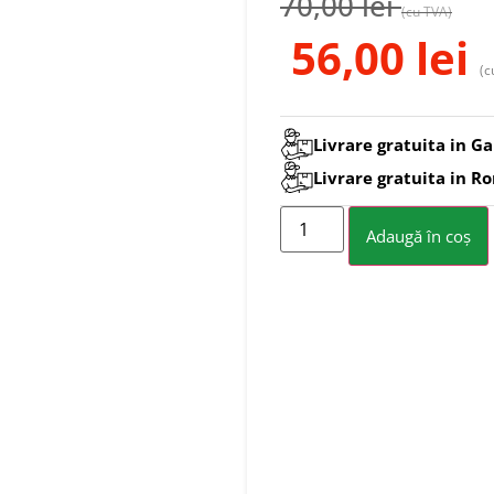
70,00
lei
(cu TVA)
56,00
lei
(c
Livrare gratuita in Ga
Livrare gratuita in R
Adaugă în coș