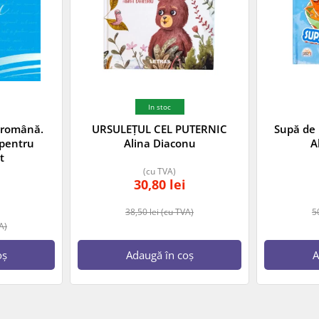
In stoc
a română.
URSULEȚUL CEL PUTERNIC
Supă de 
 pentru
Alina Diaconu
A
t
(cu TVA)
30,80
lei
38,50
lei
(cu TVA)
5
A)
oș
Adaugă în coș
A