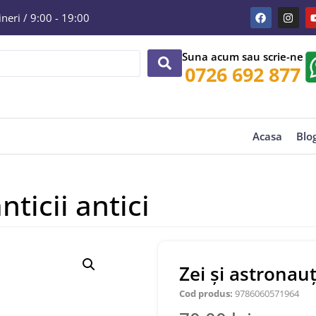
eri / 9:00 - 19:00
Suna acum sau scrie-ne
0726 692 877
Acasa
Blo
nticii antici
Zei și astronauți
Cod produs:
9786060571964