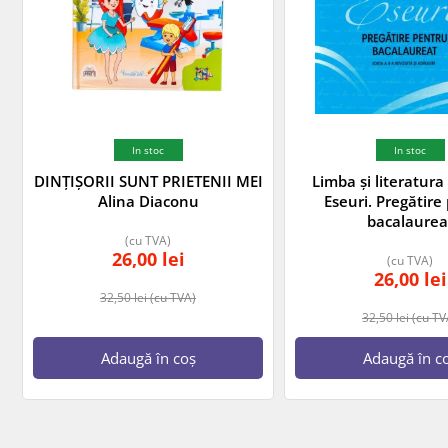
In stoc
In stoc
DINȚIȘORII SUNT PRIETENII MEI
Limba și literatur
Alina Diaconu
Eseuri. Pregătire
bacalaurea
(cu TVA)
26,00
lei
(cu TVA)
26,00
lei
32,50
lei
(cu TVA)
32,50
lei
(cu TV
Adaugă în coș
Adaugă în c