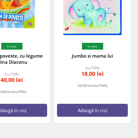
In stoc
In stoc
poveste, cu legume
Jumbo si mama lui
lina Diaconu
(cu TVA)
18,00
lei
(cu TVA)
40,00
lei
22,50
lei
(cu TVA)
0,00
lei
(cu TVA)
daugă în coș
Adaugă în coș