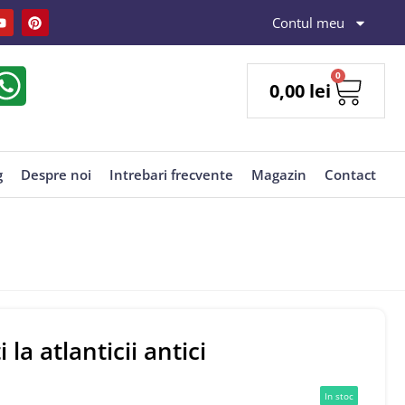
Contul meu
0
0,00
lei
g
Despre noi
Intrebari frecvente
Magazin
Contact
 la atlanticii antici
In stoc