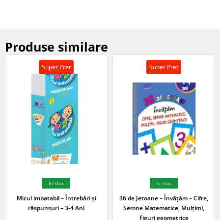
Produse similare
Super Pret
Super Pret
In stoc
In stoc
Micul imbatabil – Întrebări și
36 de Jetoane – Învățăm – Cifre,
răspunsuri – 3-4 Ani
Semne Matematice, Mulțimi,
Figuri geometrice