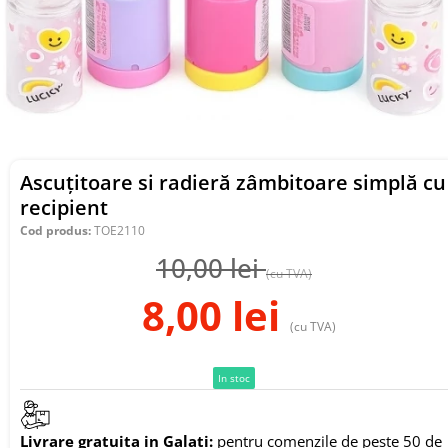
Ascuțitoare si radieră zâmbitoare simplă cu
recipient
Cod produs:
TOE2110
10,00
lei
(cu TVA)
8,00
lei
(cu TVA)
In stoc
Livrare gratuita in Galati:
pentru comenzile de peste 50 de