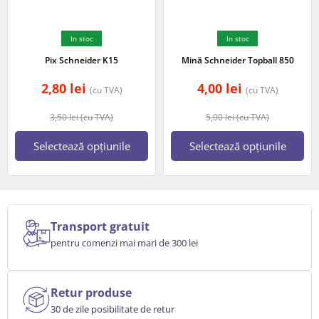
In stoc
In stoc
Pix Schneider K15
Mină Schneider Topball 850
2,80
lei
4,00
lei
(cu TVA)
(cu TVA)
3,50
lei
(cu TVA)
5,00
lei
(cu TVA)
Selectează opțiunile
Selectează opțiunile
Transport gratuit
pentru comenzi mai mari de 300 lei
Retur produse
30 de zile posibilitate de retur