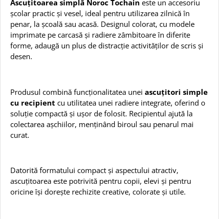
Ascuțitoarea simplă Noroc Tochain
este un accesoriu
școlar practic și vesel, ideal pentru utilizarea zilnică în
penar, la școală sau acasă. Designul colorat, cu modele
imprimate pe carcasă și radiere zâmbitoare în diferite
forme, adaugă un plus de distracție activităților de scris și
desen.
Produsul combină funcționalitatea unei
ascuțitori simple
cu recipient
cu utilitatea unei radiere integrate, oferind o
soluție compactă și ușor de folosit. Recipientul ajută la
colectarea așchiilor, menținând biroul sau penarul mai
curat.
Datorită formatului compact și aspectului atractiv,
ascuțitoarea este potrivită pentru copii, elevi și pentru
oricine își dorește rechizite creative, colorate și utile.