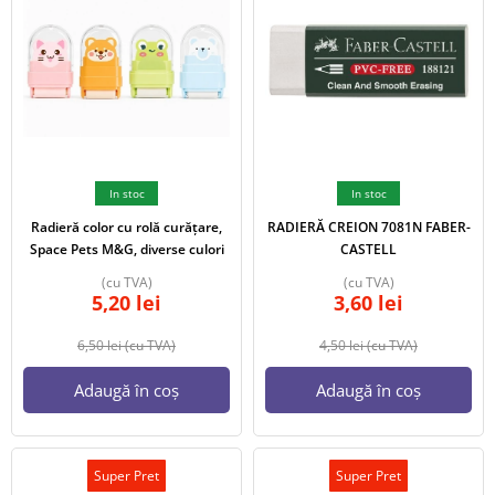
In stoc
In stoc
Radieră color cu rolă curățare,
RADIERĂ CREION 7081N FABER-
Space Pets M&G, diverse culori
CASTELL
(cu TVA)
(cu TVA)
5,20
lei
3,60
lei
6,50
lei
(cu TVA)
4,50
lei
(cu TVA)
Adaugă în coș
Adaugă în coș
Super Pret
Super Pret