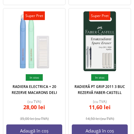
Super Pret
Super Pret
In stoc
In stoc
RADIERA ELECTRICA + 20
RADIERĂ PT GRIP 2011 3 BUC
REZERVE MACARONS DELI
REZERVĂ FABER-CASTELL
(cu TVA)
(cu TVA)
28,00
lei
11,60
lei
35,00
lei
(cu TVA)
14,50
lei
(cu TVA)
Adaugă în coș
Adaugă în coș