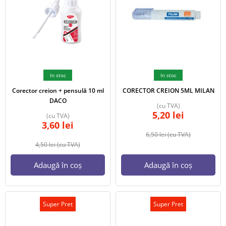
In stoc
In stoc
Corector creion + pensulă 10 ml
CORECTOR CREION 5ML MILAN
DACO
(cu TVA)
5,20
lei
(cu TVA)
3,60
lei
6,50
lei
(cu TVA)
4,50
lei
(cu TVA)
Adaugă în coș
Adaugă în coș
Super Pret
Super Pret