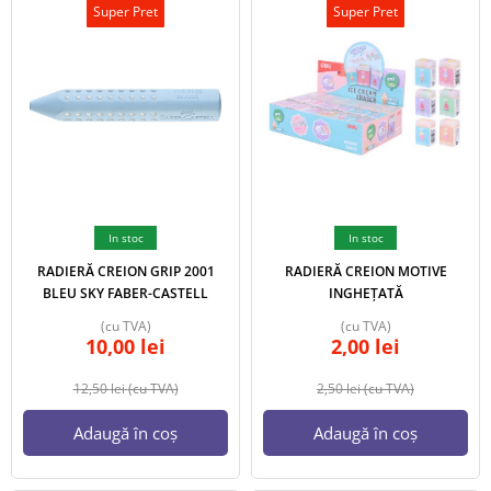
Super Pret
Super Pret
In stoc
In stoc
RADIERĂ CREION GRIP 2001
RADIERĂ CREION MOTIVE
BLEU SKY FABER-CASTELL
INGHEȚATĂ
(cu TVA)
(cu TVA)
10,00
lei
2,00
lei
12,50
lei
(cu TVA)
2,50
lei
(cu TVA)
Adaugă în coș
Adaugă în coș