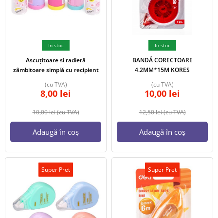
In stoc
In stoc
Ascuțitoare si radieră
BANDĂ CORECTOARE
zâmbitoare simplă cu recipient
4.2MM*15M KORES
(cu TVA)
(cu TVA)
8,00
lei
10,00
lei
10,00
lei
(cu TVA)
12,50
lei
(cu TVA)
Adaugă în coș
Adaugă în coș
Super Pret
Super Pret