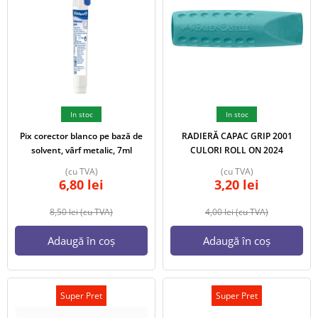
In stoc
In stoc
Pix corector blanco pe bază de
RADIERĂ CAPAC GRIP 2001
solvent, vârf metalic, 7ml
CULORI ROLL ON 2024
(cu TVA)
(cu TVA)
6,80
lei
3,20
lei
8,50
lei
(cu TVA)
4,00
lei
(cu TVA)
Adaugă în coș
Adaugă în coș
Super Pret
Super Pret