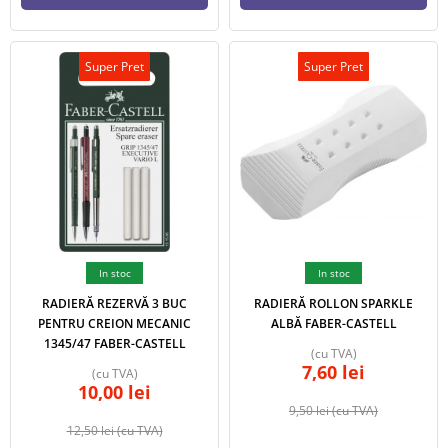
Super Pret
Super Pret
In stoc
In stoc
RADIERĂ REZERVĂ 3 BUC
RADIERĂ ROLLON SPARKLE
PENTRU CREION MECANIC
ALBĂ FABER-CASTELL
1345/47 FABER-CASTELL
(cu TVA)
7,60
lei
(cu TVA)
10,00
lei
9,50
lei
(cu TVA)
12,50
lei
(cu TVA)