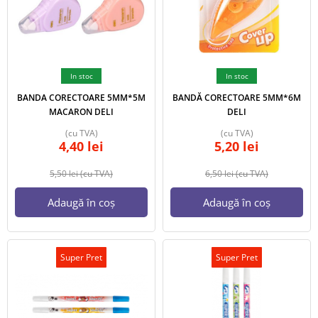
In stoc
In stoc
BANDA CORECTOARE 5MM*5M
BANDĂ CORECTOARE 5MM*6M
MACARON DELI
DELI
(cu TVA)
(cu TVA)
4,40
lei
5,20
lei
5,50
lei
(cu TVA)
6,50
lei
(cu TVA)
Adaugă în coș
Adaugă în coș
Super Pret
Super Pret