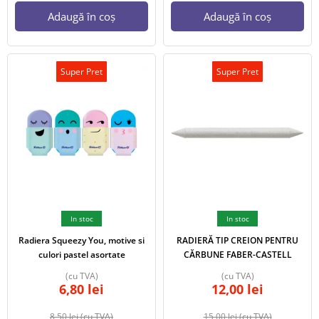
Adaugă în coș
Adaugă în coș
Super Pret
Super Pret
In stoc
In stoc
Radiera Squeezy You, motive si
RADIERĂ TIP CREION PENTRU
culori pastel asortate
CĂRBUNE FABER-CASTELL
(cu TVA)
(cu TVA)
6,80
lei
12,00
lei
8,50
lei
(cu TVA)
15,00
lei
(cu TVA)