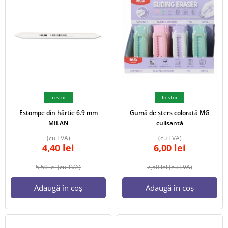
In stoc
In stoc
Estompe din hârtie 6.9 mm
Gumă de șters colorată MG
MILAN
culisantă
(cu TVA)
(cu TVA)
4,40
lei
6,00
lei
5,50
lei
(cu TVA)
7,50
lei
(cu TVA)
Adaugă în coș
Adaugă în coș