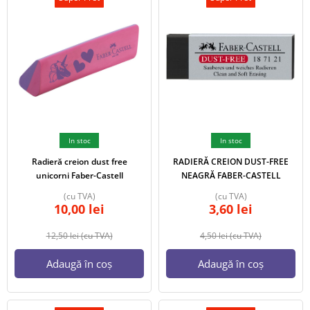
In stoc
In stoc
Radieră creion dust free
RADIERĂ CREION DUST-FREE
unicorni Faber-Castell
NEAGRĂ FABER-CASTELL
(cu TVA)
(cu TVA)
10,00
lei
3,60
lei
12,50
lei
(cu TVA)
4,50
lei
(cu TVA)
Adaugă în coș
Adaugă în coș