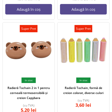
Adaugă în coș
Adaugă în coș
Super Pret
Super Pret
In stoc
In stoc
Radieră Tochain 2 in 1 pentru
Radieră Tochain, formă de
cerneală termosensibilă și
creion colorat, diverse culori
creion Capybara
(cu TVA)
3,60
lei
(cu TVA)
5,20
lei