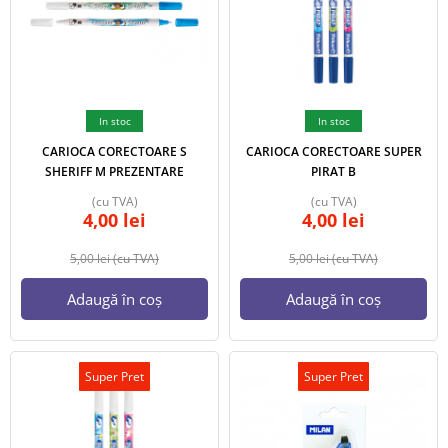
In stoc
In stoc
CARIOCA CORECTOARE S
CARIOCA CORECTOARE SUPER
SHERIFF M PREZENTARE
PIRAT B
(cu TVA)
(cu TVA)
4,00
lei
4,00
lei
5,00
lei
(cu TVA)
5,00
lei
(cu TVA)
Adaugă în coș
Adaugă în coș
Super Pret
Super Pret