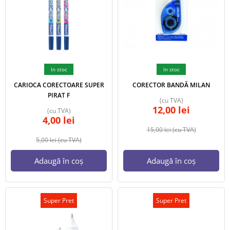
In stoc
In stoc
CARIOCA CORECTOARE SUPER
CORECTOR BANDĂ MILAN
PIRAT F
(cu TVA)
12,00
lei
(cu TVA)
4,00
lei
15,00
lei
(cu TVA)
5,00
lei
(cu TVA)
Adaugă în coș
Adaugă în coș
Super Pret
Super Pret