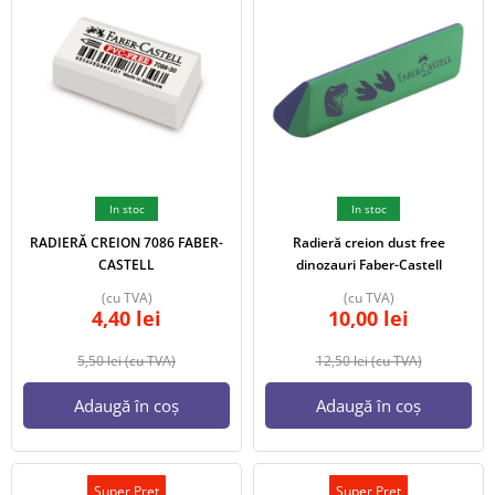
In stoc
In stoc
RADIERĂ CREION 7086 FABER-
Radieră creion dust free
CASTELL
dinozauri Faber-Castell
(cu TVA)
(cu TVA)
4,40
lei
10,00
lei
5,50
lei
(cu TVA)
12,50
lei
(cu TVA)
Adaugă în coș
Adaugă în coș
Super Pret
Super Pret