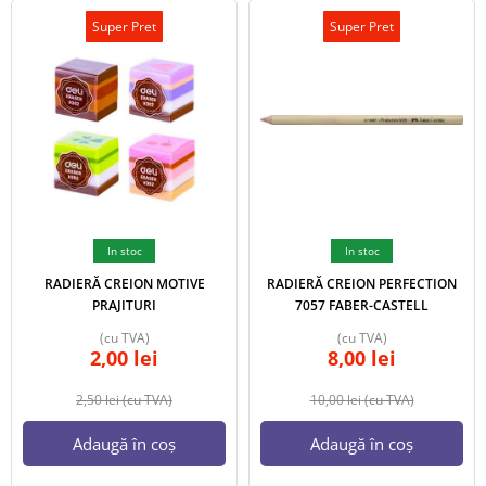
Super Pret
Super Pret
In stoc
In stoc
RADIERĂ CREION MOTIVE
RADIERĂ CREION PERFECTION
PRAJITURI
7057 FABER-CASTELL
(cu TVA)
(cu TVA)
2,00
lei
8,00
lei
2,50
lei
(cu TVA)
10,00
lei
(cu TVA)
Adaugă în coș
Adaugă în coș