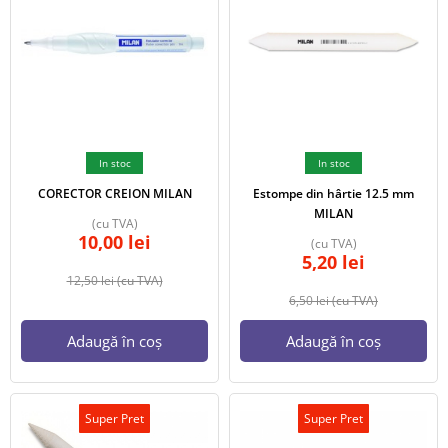
In stoc
In stoc
CORECTOR CREION MILAN
Estompe din hârtie 12.5 mm
MILAN
(cu TVA)
10,00
lei
(cu TVA)
5,20
lei
12,50
lei
(cu TVA)
6,50
lei
(cu TVA)
Adaugă în coș
Adaugă în coș
Super Pret
Super Pret