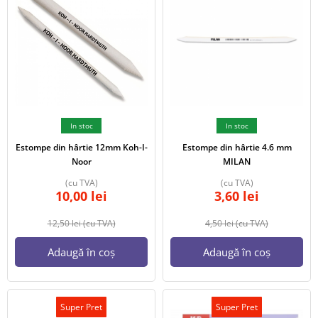
In stoc
In stoc
Estompe din hârtie 12mm Koh-I-
Estompe din hârtie 4.6 mm
Noor
MILAN
(cu TVA)
(cu TVA)
10,00
lei
3,60
lei
12,50
lei
(cu TVA)
4,50
lei
(cu TVA)
Adaugă în coș
Adaugă în coș
Super Pret
Super Pret