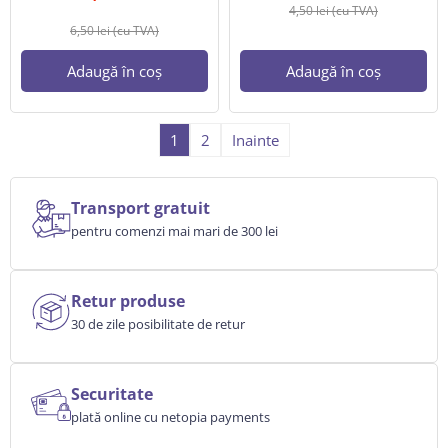
4,50
lei
(cu TVA)
6,50
lei
(cu TVA)
Adaugă în coș
Adaugă în coș
1
2
Inainte
Transport gratuit
pentru comenzi mai mari de 300 lei
Retur produse
30 de zile posibilitate de retur
Securitate
plată online cu netopia payments