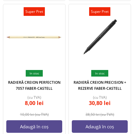
Super Pret
Super Pret
In stoc
In stoc
RADIERĂ CREION PERFECTION
RADIERĂ CREION PRECISION +
7057 FABER-CASTELL
REZERVE FABER-CASTELL
(cu TVA)
(cu TVA)
8,00
lei
30,80
lei
10,00
lei
(cu TVA)
38,50
lei
(cu TVA)
Adaugă în coș
Adaugă în coș