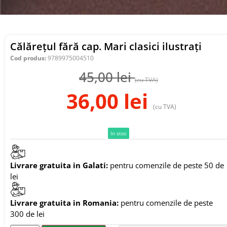
Călărețul fără cap. Mari clasici ilustrați
Cod produs:
9789975004510
45,00
lei
(cu TVA)
36,00
lei
(cu TVA)
In stoc
Livrare gratuita in Galati:
pentru comenzile de peste 50 de
lei
Livrare gratuita in Romania:
pentru comenzile de peste
300 de lei