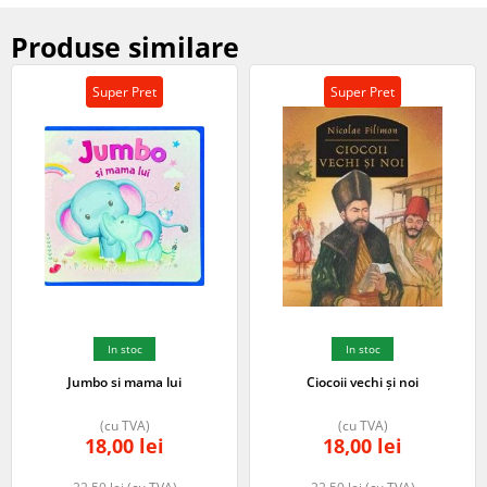
Produse similare
Super Pret
Super Pret
In stoc
In stoc
Jumbo si mama lui
Ciocoii vechi și noi
(cu TVA)
(cu TVA)
18,00
lei
18,00
lei