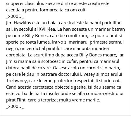
si operei clasicului. Fiecare dintre aceste creatii este
esentiala pentru formarea ta ca om cult.
_x000D_
Jim Hawkins este un baiat care traieste la hanul parintilor
sai, in secolul al XVIII-lea. La han soseste un marinar batran
pe nume Billy Bones, care bea mult rom, se poarta urat si
sperie pe toata lumea. Intr-o zi marinarul primeste semnul
negru, un verdict al piratilor care ii anunta moartea
apropiata. La scurt timp dupa aceea Billy Bones moare, iar
Jim si mama sa ii scotocesc in cufar, pentru ca marinarul
datora banii de cazare. Gasesc acolo un carnet si o harta,
pe care le dau in pastrare doctorului Livesey si mosierului
Trelawney, care le erau protectori respectabili si prieteni.
Cand acestia cerceteaza obiectele gasite, isi dau seama ca
este vorba de harta insulei unde se afla comoara vestitului
pirat Flint, care a terorizat multa vreme marile.
_x000D_