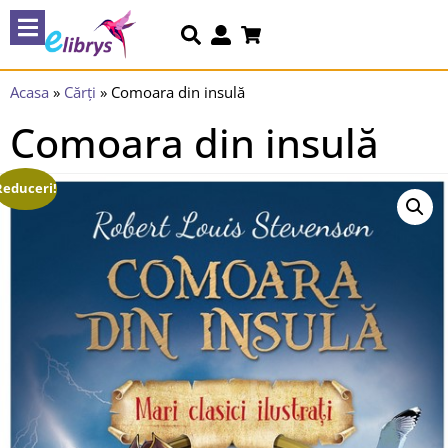
Acasa
»
Cărți
»
Comoara din insulă
Comoara din insulă
Reduceri!