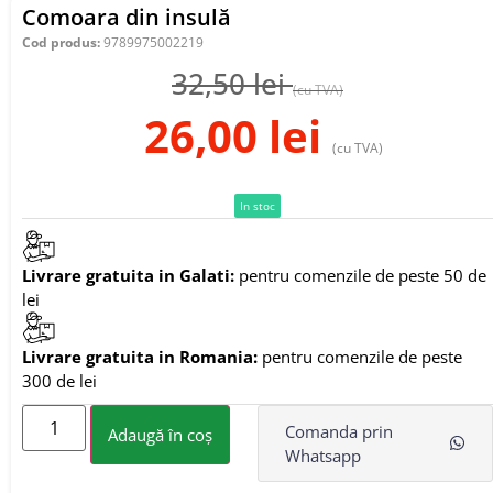
Comoara din insulă
Cod produs:
9789975002219
32,50
lei
(cu TVA)
26,00
lei
(cu TVA)
In stoc
Livrare gratuita in Galati:
pentru comenzile de peste 50 de
lei
Livrare gratuita in Romania:
pentru comenzile de peste
300 de lei
Comanda prin
Adaugă în coș
Whatsapp