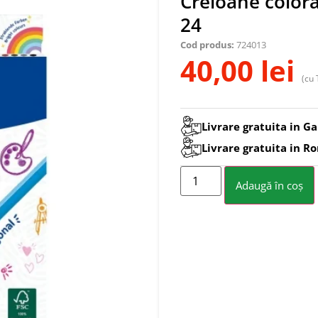
Creioane color
24
Cod produs:
724013
40,00
lei
(cu 
Livrare gratuita in Ga
Livrare gratuita in R
Adaugă în coș