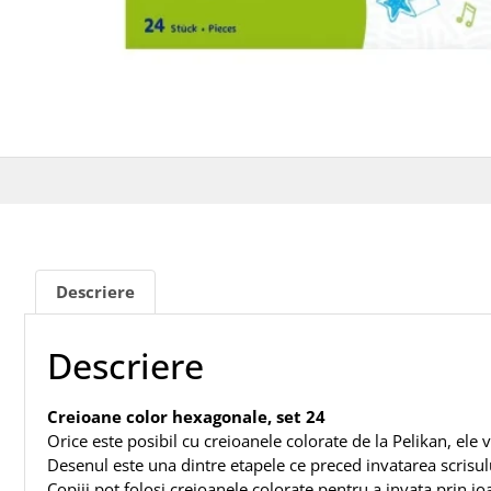
Descriere
Descriere
Creioane color hexagonale, set 24
Orice este posibil cu creioanele colorate de la Pelikan, ele v
Desenul este una dintre etapele ce preced invatarea scrisului
Copiii pot folosi creioanele colorate pentru a invata prin joa