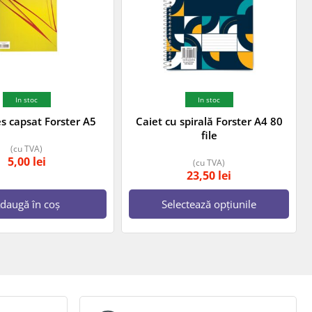
In stoc
In stoc
s capsat Forster A5
Caiet cu spirală Forster A4 80
file
(cu TVA)
5,00
lei
(cu TVA)
23,50
lei
daugă în coș
Selectează opțiunile