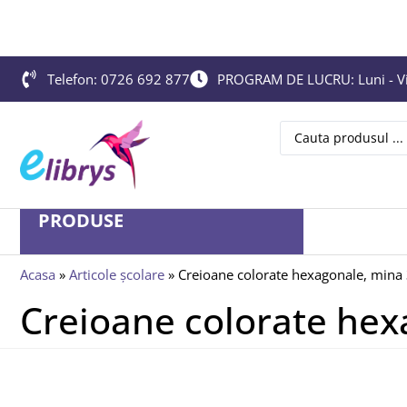
Telefon: 0726 692 877
PROGRAM DE LUCRU: Luni - Vin
PRODUSE
Acasa
»
Articole școlare
»
Creioane colorate hexagonale, mina
Creioane colorate hex