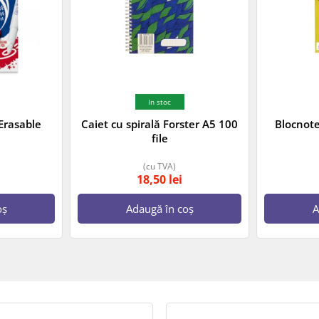
In stoc
Erasable
Caiet cu spirală Forster A5 100
Blocnote
file
(cu TVA)
18,50
lei
oș
Adaugă în coș
A