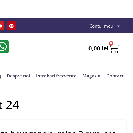
Contul meu
0
0,00
lei
g
Despre noi
Intrebari frecvente
Magazin
Contact
t 24