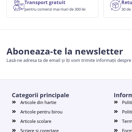
Transport gratuit
Retu
pentru comenzi mai mari de 300 lei
30 de 
Aboneaza-te la newsletter
Lasă-ne adresa ta de email și îți vom trimite informații despr
Categorii principale
Inform
Articole din hartie
Polit
Articole pentru birou
Polit
Articole scolare
Terme
Scriere si corectare
Form