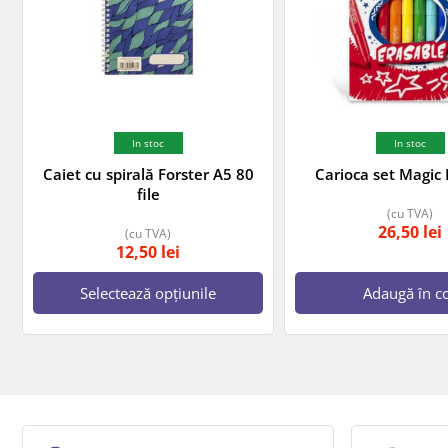
In stoc
In stoc
Caiet cu spirală Forster A5 80
Carioca set Magic 
file
(cu TVA)
26,50
lei
(cu TVA)
12,50
lei
Selectează opțiunile
Adaugă în c